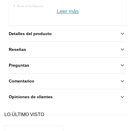
7. Secar en la lámpara. 
Leer más
8. Aplicar otra capa de Rubber Base y secar.
9. Aplicar Rubber Top y secar.
Detalles del producto
Reseñas
Preguntas
Comentarios
Opiniones de clientes
LO ÚLTIMO VISTO