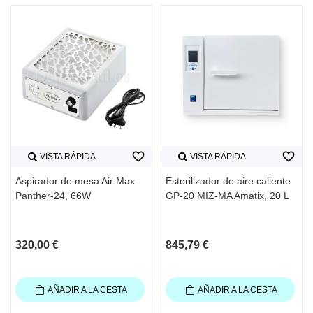
favorite_border
favorite_border
VISTA RÁPIDA
VISTA RÁPIDA
Aspirador de mesa Air Max
Esterilizador de aire caliente
Panther-24, 66W
GP-20 MIZ-MA Amatix, 20 L
320,00 €
845,79 €
AÑADIR A LA CESTA
AÑADIR A LA CESTA