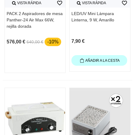
favorite_border
favorite_border
VISTA RÁPIDA
VISTA RÁPIDA
PACK 2 Aspiradores de mesa
LED/UV Mini Lámpara
Panther-24 Air Max 66W,
Linterna, 9 W, Amarillo
rejilla dorada
7,90 €
576,00 €
-10%
640,00 €
AÑADIR A LA CESTA