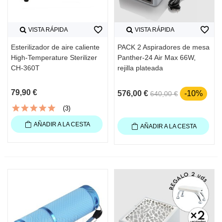
favorite_border
favorite_border
VISTA RÁPIDA
VISTA RÁPIDA
Esterilizador de aire caliente
PACK 2 Aspiradores de mesa
High-Temperature Sterilizer
Panther-24 Air Max 66W,
CH-360T
rejilla plateada
79,90 €
576,00 €
-10%
640,00 €
(3)
AÑADIR A LA CESTA
AÑADIR A LA CESTA