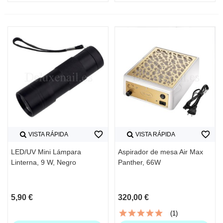
favorite_border
favorite_border
VISTA RÁPIDA
VISTA RÁPIDA
LED/UV Mini Lámpara
Aspirador de mesa Air Max
Linterna, 9 W, Negro
Panther, 66W
5,90 €
320,00 €
(1)