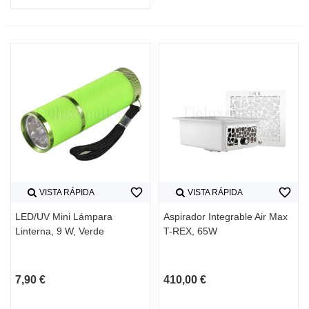
favorite_border
favorite_border
VISTA RÁPIDA
VISTA RÁPIDA
LED/UV Mini Lámpara
Aspirador Integrable Air Max
Linterna, 9 W, Verde
T-REX, 65W
7,90 €
410,00 €