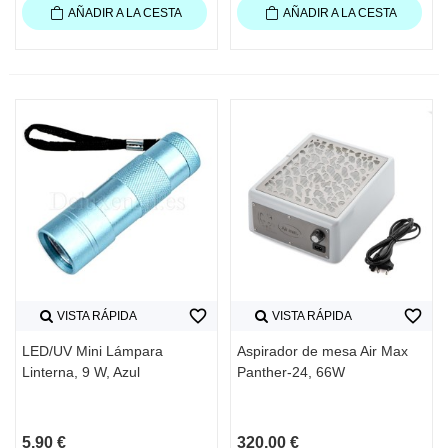
AÑADIR A LA CESTA
AÑADIR A LA CESTA
favorite_border
favorite_border
VISTA RÁPIDA
VISTA RÁPIDA
LED/UV Mini Lámpara
Aspirador de mesa Air Max
Linterna, 9 W, Azul
Panther-24, 66W
5,90 €
320,00 €