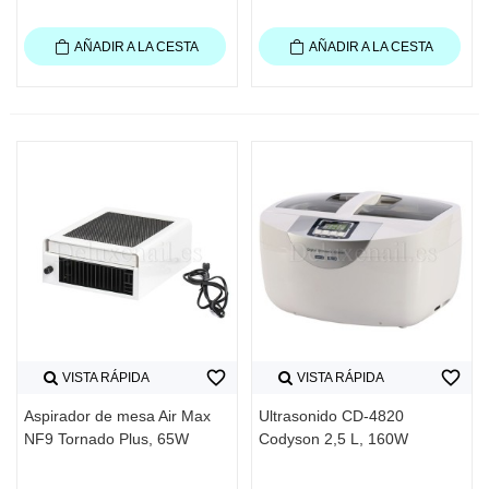
AÑADIR A LA CESTA
AÑADIR A LA CESTA
favorite_border
favorite_border
VISTA RÁPIDA
VISTA RÁPIDA
Aspirador de mesa Air Max
Ultrasonido CD-4820
NF9 Tornado Plus, 65W
Codyson 2,5 L, 160W