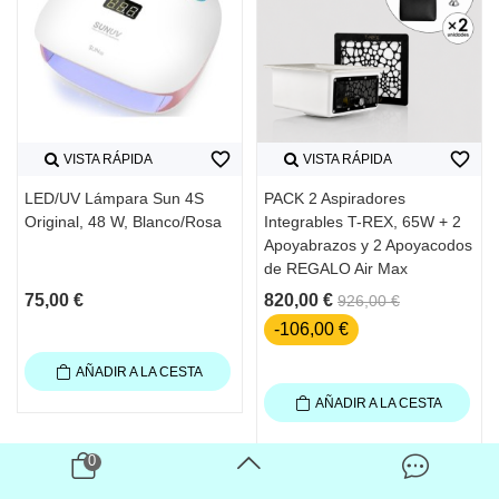
favorite_border
favorite_border
VISTA RÁPIDA
VISTA RÁPIDA
LED/UV Lámpara Sun 4S
PACK 2 Aspiradores
Original, 48 W, Blanco/Rosa
Integrables T-REX, 65W + 2
Apoyabrazos y 2 Apoyacodos
de REGALO Air Max
75,00 €
820,00 €
926,00 €
-106,00 €
AÑADIR A LA CESTA
AÑADIR A LA CESTA
0