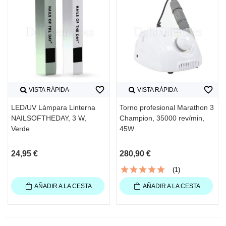
favorite_border
favorite_border
VISTA RÁPIDA
VISTA RÁPIDA
LED/UV Lámpara Linterna
Torno profesional Marathon 3
NAILSOFTHEDAY, 3 W,
Champion, 35000 rev/min,
Verde
45W
24,95 €
280,90 €
(1)
AÑADIR A LA CESTA
AÑADIR A LA CESTA