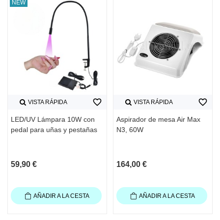
NEW
favorite_border
favorite_border
VISTA RÁPIDA
VISTA RÁPIDA
LED/UV Lámpara 10W con
Aspirador de mesa Air Max
pedal para uñas y pestañas
N3, 60W
59,90 €
164,00 €
AÑADIR A LA CESTA
AÑADIR A LA CESTA