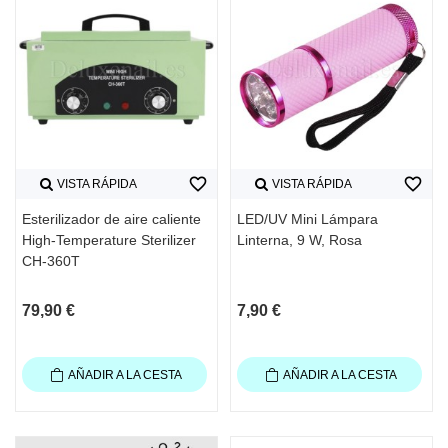
favorite_border
favorite_border
VISTA RÁPIDA
VISTA RÁPIDA
Esterilizador de aire caliente
LED/UV Mini Lámpara
High-Temperature Sterilizer
Linterna, 9 W, Rosa
CH-360T
79,90 €
7,90 €
AÑADIR A LA CESTA
AÑADIR A LA CESTA