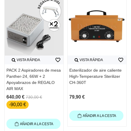
favorite_border
favorite_border
VISTA RÁPIDA
VISTA RÁPIDA
PACK 2 Aspiradores de mesa
Esterilizador de aire caliente
Panther-24, 66W + 2
High-Temperature Sterilizer
Apoyabrazos de REGALO
CH-360T
AIR MAX
640,00 €
79,90 €
730,00 €
-90,00 €
AÑADIR A LA CESTA
AÑADIR A LA CESTA