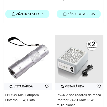
AÑADIR A LA CESTA
AÑADIR A LA CESTA
favorite_border
favorite_border
VISTA RÁPIDA
VISTA RÁPIDA
LED/UV Mini Lámpara
PACK 2 Aspiradores de mesa
Linterna, 9 W, Plata
Panther-24 Air Max 66W,
rejilla blanca