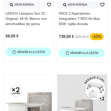
favorite_border
favorite_border
VISTA RÁPIDA
VISTA RÁPIDA
LED/UV Lámpara Sun 2C
PACK 2 Aspiradores
Original, 48 W, Blanco con
Integrables T-REX Air Max
almohadillas de goma
65W, rejilla dorada
58,00 €
738,00 €
-10%
820,00 €
AÑADIR A LA CESTA
AÑADIR A LA CESTA