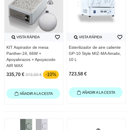
favorite_border
favorite_border
VISTA RÁPIDA
VISTA RÁPIDA
KIT Aspirador de mesa
Esterilizador de aire caliente
Panther-24, 66W +
GP-10 Style MIZ-MA Amatix,
Apoyabrazos + Apoyacodo
10 L
AIR MAX
723,58 €
335,70 €
-10%
373,00 €
AÑADIR A LA CESTA
AÑADIR A LA CESTA