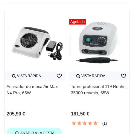
Agotado
favorite_border
favorite_border
VISTA RÁPIDA
VISTA RÁPIDA
Aspirador de mesa Air Max
Torno profesional 119 Renhe,
N4 Pro, 65W
35000 rev/min, 65W
205,90 €
181,50 €
(1)
AÑADIR A LA CESTA