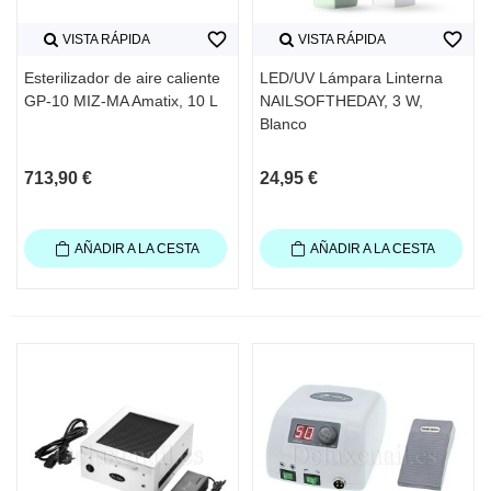
favorite_border
favorite_border
VISTA RÁPIDA
VISTA RÁPIDA
Esterilizador de aire caliente
LED/UV Lámpara Linterna
GP-10 MIZ-MA Amatix, 10 L
NAILSOFTHEDAY, 3 W,
Blanco
713,90 €
24,95 €
AÑADIR A LA CESTA
AÑADIR A LA CESTA