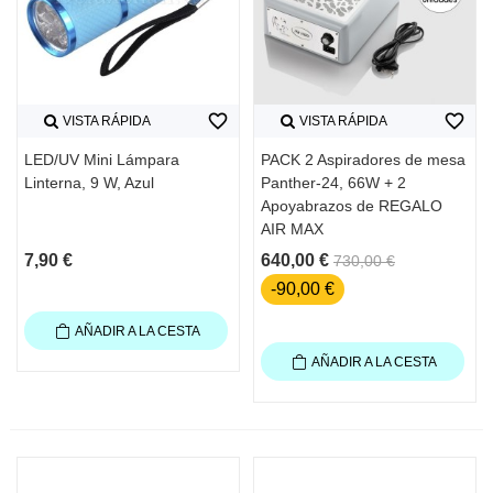
favorite_border
favorite_border
VISTA RÁPIDA
VISTA RÁPIDA
LED/UV Mini Lámpara
PACK 2 Aspiradores de mesa
Linterna, 9 W, Azul
Panther-24, 66W + 2
Apoyabrazos de REGALO
AIR MAX
7,90 €
640,00 €
730,00 €
-90,00 €
AÑADIR A LA CESTA
AÑADIR A LA CESTA