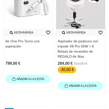
favorite_border
favorite_border
VISTA RÁPIDA
VISTA RÁPIDA
Air One Pro Torno con
Aspirador de pedicura con
aspiración
trípode V8 Pro 65W + 6
Bolsas de recambio de
REGALO Air Max
799,00 €
284,00 €
314,00 €
-30,00 €
AÑADIR A LA CESTA
AÑADIR A LA CESTA