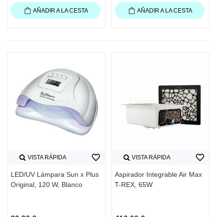
AÑADIR A LA CESTA
AÑADIR A LA CESTA
favorite_border
favorite_border
VISTA RÁPIDA
VISTA RÁPIDA
LED/UV Lámpara Sun x Plus
Aspirador Integrable Air Max
Original, 120 W, Blanco
T-REX, 65W