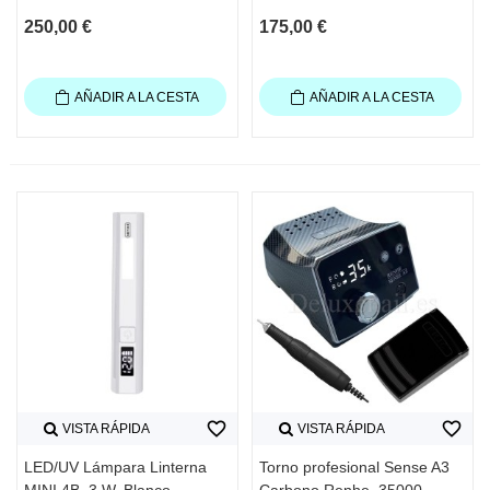
250,00 €
175,00 €
AÑADIR A LA CESTA
AÑADIR A LA CESTA
favorite_border
favorite_border
VISTA RÁPIDA
VISTA RÁPIDA
LED/UV Lámpara Linterna
Torno profesional Sense A3
MINI 4B, 3 W, Blanco
Carbono Renhe, 35000