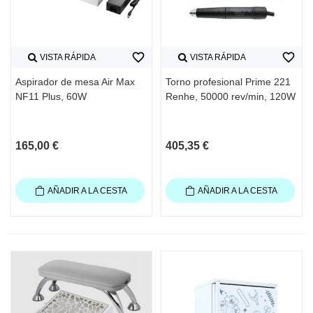
favorite_border
favorite_border
VISTA RÁPIDA
VISTA RÁPIDA
Aspirador de mesa Air Max
Torno profesional Prime 221
NF11 Plus, 60W
Renhe, 50000 rev/min, 120W
165,00 €
405,35 €
AÑADIR A LA CESTA
AÑADIR A LA CESTA