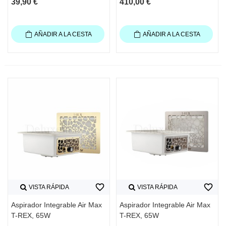
39,90 €
410,00 €
AÑADIR A LA CESTA
AÑADIR A LA CESTA
favorite_border
favorite_border
VISTA RÁPIDA
VISTA RÁPIDA
Aspirador Integrable Air Max
Aspirador Integrable Air Max
T-REX, 65W
T-REX, 65W