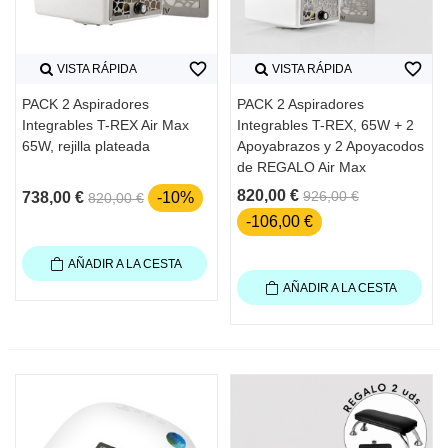
favorite_border
favorite_border
VISTA RÁPIDA
VISTA RÁPIDA
PACK 2 Aspiradores
PACK 2 Aspiradores
Integrables T-REX Air Max
Integrables T-REX, 65W + 2
65W, rejilla plateada
Apoyabrazos y 2 Apoyacodos
de REGALO Air Max
820,00 €
926,00 €
738,00 €
-10%
820,00 €
-106,00 €
AÑADIR A LA CESTA
AÑADIR A LA CESTA