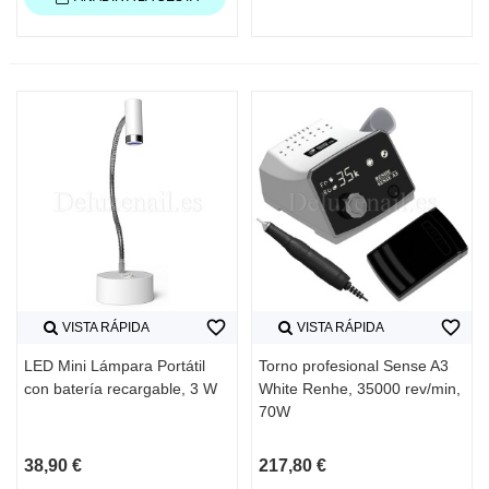
favorite_border
favorite_border
VISTA RÁPIDA
VISTA RÁPIDA
LED Mini Lámpara Portátil
Torno profesional Sense A3
con batería recargable, 3 W
White Renhe, 35000 rev/min,
70W
38,90 €
217,80 €