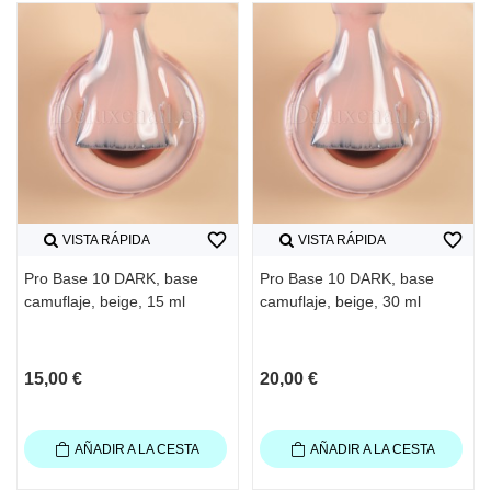
favorite_border
favorite_border
VISTA RÁPIDA
VISTA RÁPIDA
Pro Base 10 DARK, base
Pro Base 10 DARK, base
camuflaje, beige, 15 ml
camuflaje, beige, 30 ml
15,00 €
20,00 €
AÑADIR A LA CESTA
AÑADIR A LA CESTA