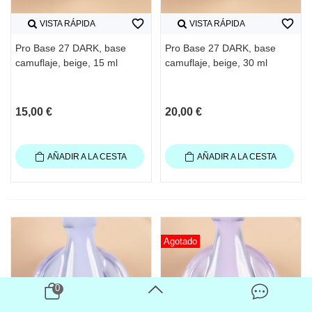
favorite_border
favorite_border
VISTA RÁPIDA
VISTA RÁPIDA
Pro Base 27 DARK, base
Pro Base 27 DARK, base
camuflaje, beige, 15 ml
camuflaje, beige, 30 ml
15,00 €
20,00 €
AÑADIR A LA CESTA
AÑADIR A LA CESTA
Agotado
0