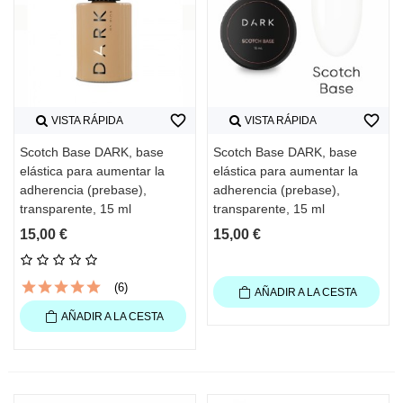
favorite_border
favorite_border
VISTA RÁPIDA
VISTA RÁPIDA
Scotch Base DARK, base
Scotch Base DARK, base
elástica para aumentar la
elástica para aumentar la
adherencia (prebase),
adherencia (prebase),
transparente, 15 ml
transparente, 15 ml
15,00 €
15,00 €
(6)
AÑADIR A LA CESTA
AÑADIR A LA CESTA