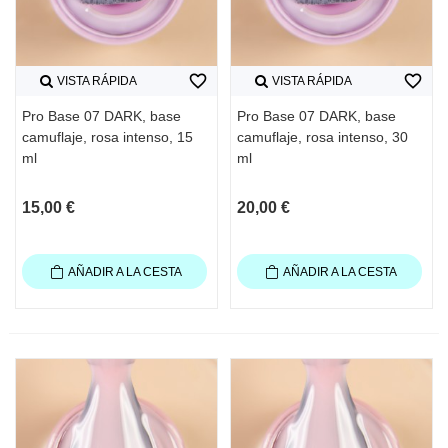
favorite_border
favorite_border
VISTA RÁPIDA
VISTA RÁPIDA
Pro Base 07 DARK, base
Pro Base 07 DARK, base
camuflaje, rosa intenso, 15
camuflaje, rosa intenso, 30
ml
ml
15,00 €
20,00 €
AÑADIR A LA CESTA
AÑADIR A LA CESTA