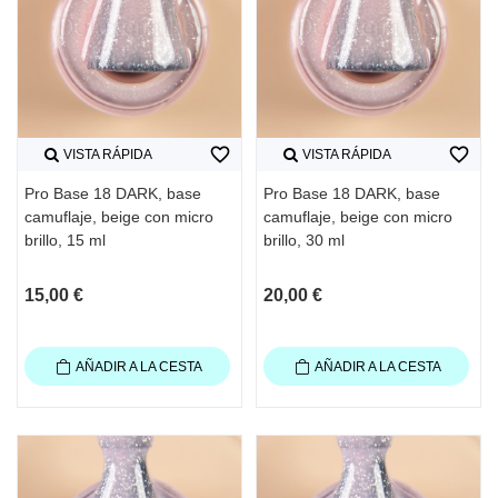
favorite_border
favorite_border
VISTA RÁPIDA
VISTA RÁPIDA
Pro Base 18 DARK, base
Pro Base 18 DARK, base
camuflaje, beige con micro
camuflaje, beige con micro
brillo, 15 ml
brillo, 30 ml
15,00 €
20,00 €
AÑADIR A LA CESTA
AÑADIR A LA CESTA