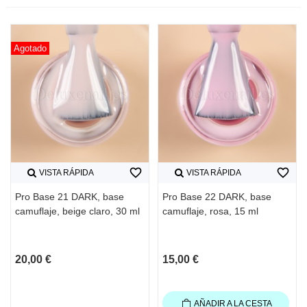
Agotado
favorite_border
favorite_border
VISTA RÁPIDA
VISTA RÁPIDA
Pro Base 21 DARK, base
Pro Base 22 DARK, base
camuflaje, beige claro, 30 ml
camuflaje, rosa, 15 ml
20,00 €
15,00 €
AÑADIR A LA CESTA