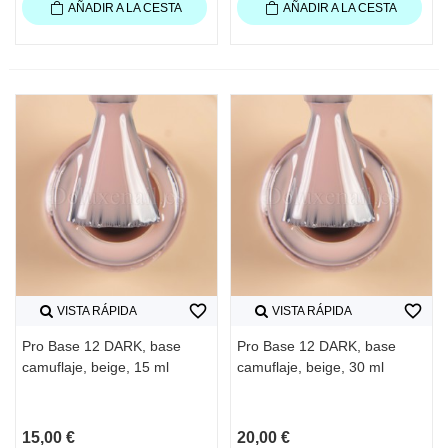
AÑADIR A LA CESTA
AÑADIR A LA CESTA
favorite_border
favorite_border
VISTA RÁPIDA
VISTA RÁPIDA
Pro Base 12 DARK, base
Pro Base 12 DARK, base
camuflaje, beige, 15 ml
camuflaje, beige, 30 ml
15,00 €
20,00 €