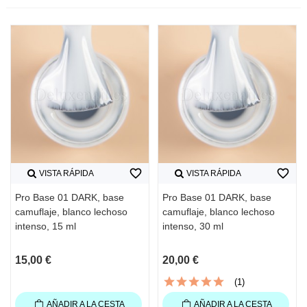
favorite_border
favorite_border
VISTA RÁPIDA
VISTA RÁPIDA
Pro Base 01 DARK, base
Pro Base 01 DARK, base
camuflaje, blanco lechoso
camuflaje, blanco lechoso
intenso, 15 ml
intenso, 30 ml
15,00 €
20,00 €
(1)
AÑADIR A LA CESTA
AÑADIR A LA CESTA