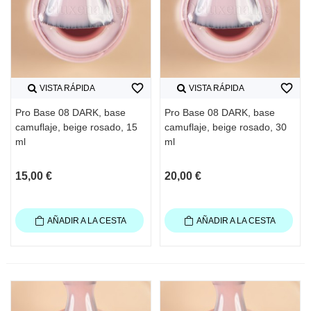
favorite_border
favorite_border
VISTA RÁPIDA
VISTA RÁPIDA
Pro Base 08 DARK, base
Pro Base 08 DARK, base
camuflaje, beige rosado, 15
camuflaje, beige rosado, 30
ml
ml
15,00 €
20,00 €
AÑADIR A LA CESTA
AÑADIR A LA CESTA