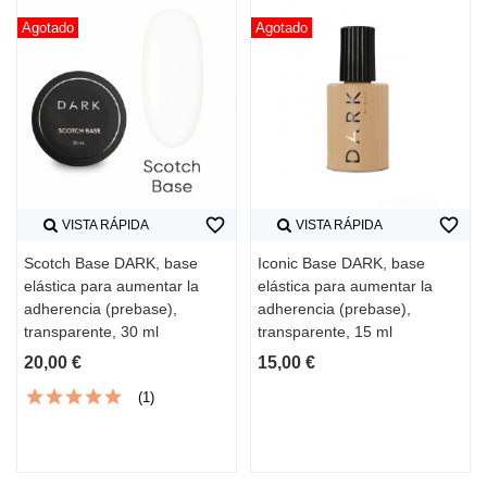
Agotado
Agotado
favorite_border
favorite_border
VISTA RÁPIDA
VISTA RÁPIDA
Scotch Base DARK, base
Iconic Base DARK, base
elástica para aumentar la
elástica para aumentar la
adherencia (prebase),
adherencia (prebase),
transparente, 30 ml
transparente, 15 ml
20,00 €
15,00 €
(1)