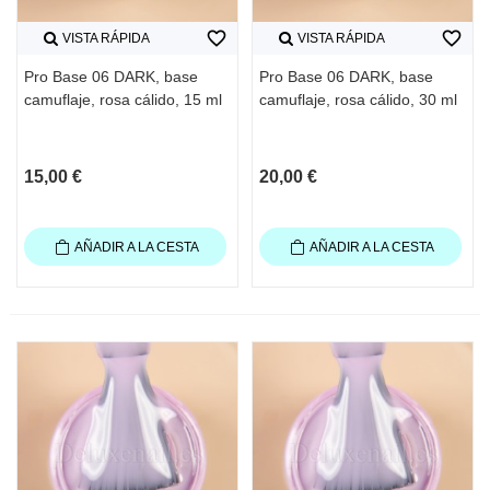
favorite_border
favorite_border
VISTA RÁPIDA
VISTA RÁPIDA
Pro Base 06 DARK, base
Pro Base 06 DARK, base
camuflaje, rosa cálido, 15 ml
camuflaje, rosa cálido, 30 ml
15,00 €
20,00 €
AÑADIR A LA CESTA
AÑADIR A LA CESTA