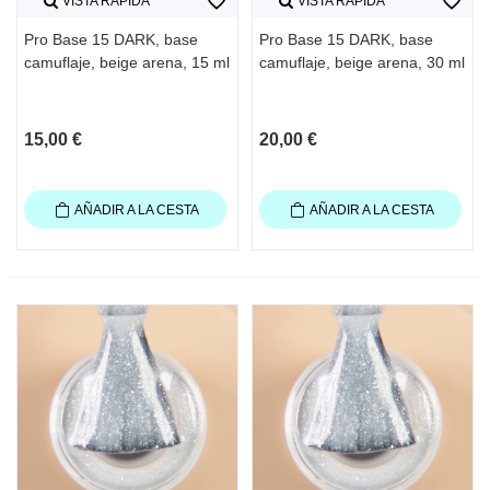
favorite_border
favorite_border
VISTA RÁPIDA
VISTA RÁPIDA
Pro Base 15 DARK, base
Pro Base 15 DARK, base
camuflaje, beige arena, 15 ml
camuflaje, beige arena, 30 ml
15,00 €
20,00 €
AÑADIR A LA CESTA
AÑADIR A LA CESTA