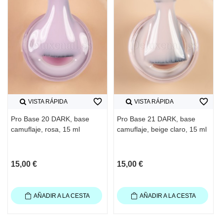
favorite_border
favorite_border
VISTA RÁPIDA
VISTA RÁPIDA
Pro Base 20 DARK, base
Pro Base 21 DARK, base
camuflaje, rosa, 15 ml
camuflaje, beige claro, 15 ml
15,00 €
15,00 €
AÑADIR A LA CESTA
AÑADIR A LA CESTA