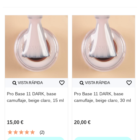
favorite_border
favorite_border
VISTA RÁPIDA
VISTA RÁPIDA
Pro Base 11 DARK, base
Pro Base 11 DARK, base
camuflaje, beige claro, 15 ml
camuflaje, beige claro, 30 ml
15,00 €
20,00 €
(2)