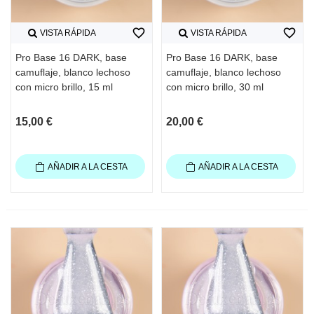
favorite_border
favorite_border
VISTA RÁPIDA
VISTA RÁPIDA
Pro Base 16 DARK, base
Pro Base 16 DARK, base
camuflaje, blanco lechoso
camuflaje, blanco lechoso
con micro brillo, 15 ml
con micro brillo, 30 ml
15,00 €
20,00 €
AÑADIR A LA CESTA
AÑADIR A LA CESTA