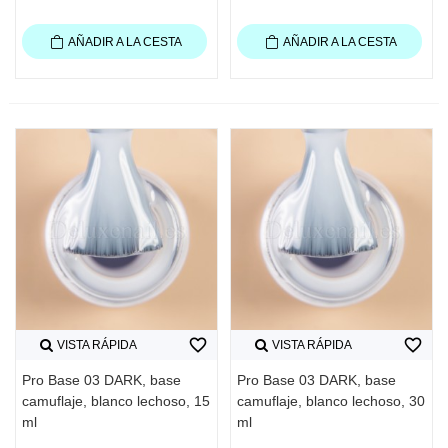
AÑADIR A LA CESTA
AÑADIR A LA CESTA
favorite_border
favorite_border
VISTA RÁPIDA
VISTA RÁPIDA
Pro Base 03 DARK, base
Pro Base 03 DARK, base
camuflaje, blanco lechoso, 15
camuflaje, blanco lechoso, 30
ml
ml