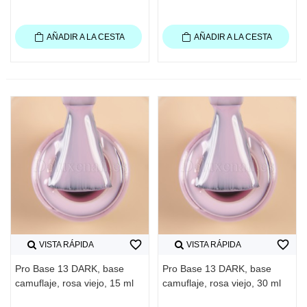
AÑADIR A LA CESTA
AÑADIR A LA CESTA
favorite_border
favorite_border
VISTA RÁPIDA
VISTA RÁPIDA
Pro Base 13 DARK, base
Pro Base 13 DARK, base
camuflaje, rosa viejo, 15 ml
camuflaje, rosa viejo, 30 ml