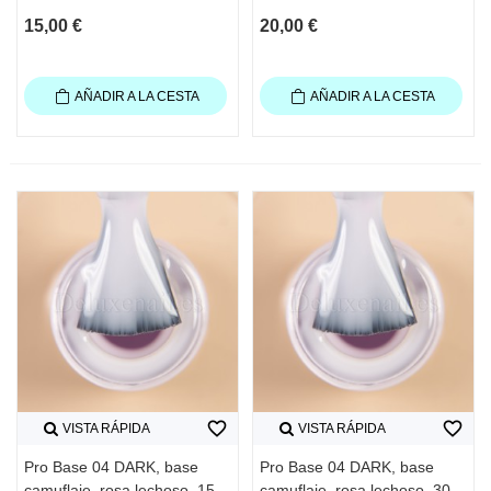
15,00 €
20,00 €
AÑADIR A LA CESTA
AÑADIR A LA CESTA
favorite_border
favorite_border
VISTA RÁPIDA
VISTA RÁPIDA
Pro Base 04 DARK, base
Pro Base 04 DARK, base
camuflaje, rosa lechoso, 15
camuflaje, rosa lechoso, 30