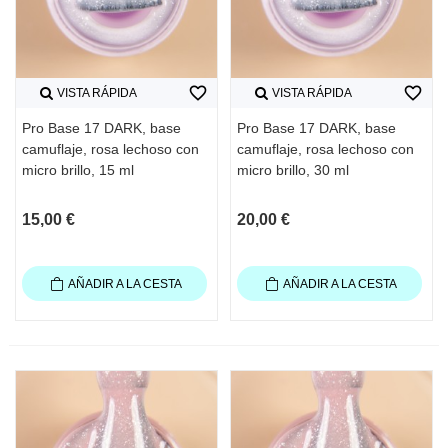
favorite_border
favorite_border
VISTA RÁPIDA
VISTA RÁPIDA
Pro Base 17 DARK, base
Pro Base 17 DARK, base
camuflaje, rosa lechoso con
camuflaje, rosa lechoso con
micro brillo, 15 ml
micro brillo, 30 ml
15,00 €
20,00 €
AÑADIR A LA CESTA
AÑADIR A LA CESTA