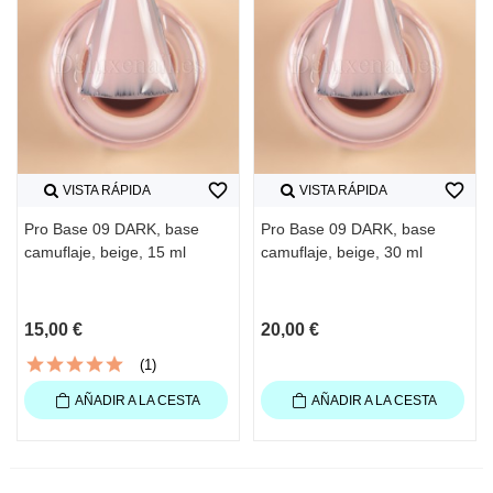
favorite_border
favorite_border
VISTA RÁPIDA
VISTA RÁPIDA
Pro Base 09 DARK, base
Pro Base 09 DARK, base
camuflaje, beige, 15 ml
camuflaje, beige, 30 ml
15,00 €
20,00 €
(1)
AÑADIR A LA CESTA
AÑADIR A LA CESTA