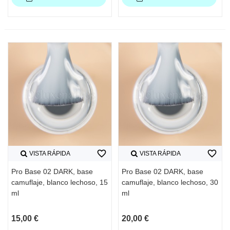
favorite_border
favorite_border
VISTA RÁPIDA
VISTA RÁPIDA
Pro Base 02 DARK, base
Pro Base 02 DARK, base
camuflaje, blanco lechoso, 15
camuflaje, blanco lechoso, 30
ml
ml
15,00 €
20,00 €