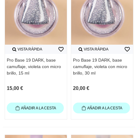
favorite_border
favorite_border
VISTA RÁPIDA
VISTA RÁPIDA
Pro Base 19 DARK, base
Pro Base 19 DARK, base
camuflaje, violeta con micro
camuflaje, violeta con micro
brillo, 15 ml
brillo, 30 ml
15,00 €
20,00 €
AÑADIR A LA CESTA
AÑADIR A LA CESTA