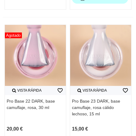
Agotado
favorite_border
favorite_border
VISTA RÁPIDA
VISTA RÁPIDA
Pro Base 22 DARK, base
Pro Base 23 DARK, base
camuflaje, rosa, 30 ml
camuflaje, rosa cálido
lechoso, 15 ml
20,00 €
15,00 €