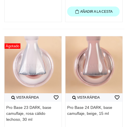
AÑADIR A LA CESTA
Agotado
favorite_border
favorite_border
VISTA RÁPIDA
VISTA RÁPIDA
Pro Base 23 DARK, base
Pro Base 24 DARK, base
camuflaje, rosa cálido
camuflaje, beige, 15 ml
lechoso, 30 ml