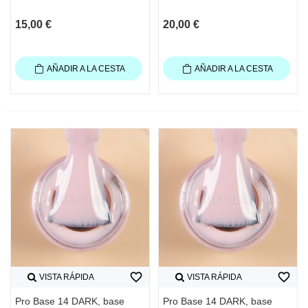
15,00 €
20,00 €
AÑADIR A LA CESTA
AÑADIR A LA CESTA
favorite_border
favorite_border
VISTA RÁPIDA
VISTA RÁPIDA
Pro Base 14 DARK, base
Pro Base 14 DARK, base