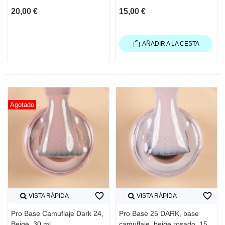
20,00 €
15,00 €
AÑADIR A LA CESTA
Agotado
favorite_border
favorite_border
VISTA RÁPIDA
VISTA RÁPIDA
Pro Base Camuflaje Dark 24,
Pro Base 25 DARK, base
Beige, 30 ml
camuflaje, beige rosado, 15