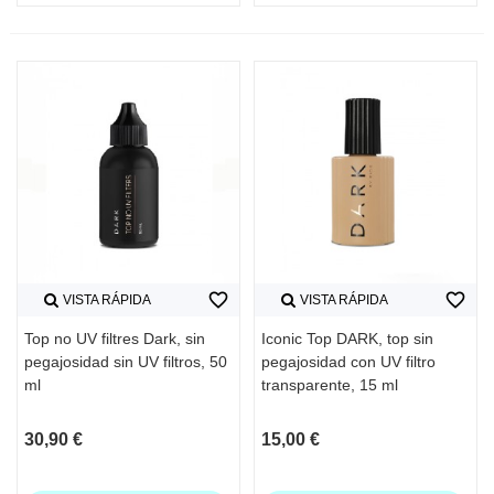
favorite_border
favorite_border
VISTA RÁPIDA
VISTA RÁPIDA
Top no UV filtres Dark, sin
Iconic Top DARK, top sin
pegajosidad sin UV filtros, 50
pegajosidad con UV filtro
ml
transparente, 15 ml
30,90 €
15,00 €