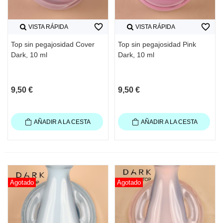
favorite_border
favorite_border
VISTA RÁPIDA
VISTA RÁPIDA
Top sin pegajosidad Cover
Top sin pegajosidad Pink
Dark, 10 ml
Dark, 10 ml
9,50 €
9,50 €
AÑADIR A LA CESTA
AÑADIR A LA CESTA
Agotado
Agotado