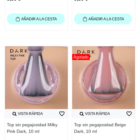
AÑADIR A LA CESTA
AÑADIR A LA CESTA
Agotado
favorite_border
favorite_border
VISTA RÁPIDA
VISTA RÁPIDA
Top sin pegajosidad Milky
Top sin pegajosidad Beige
Pink Dark, 10 ml
Dark, 10 ml