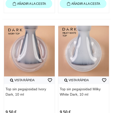
AÑADIR A LA CESTA
AÑADIR A LA CESTA
favorite_border
favorite_border
VISTA RÁPIDA
VISTA RÁPIDA
Top sin pegajosidad Ivory
Top sin pegajosidad Milky
Dark, 10 ml
White Dark, 10 ml
9,50 €
9,50 €