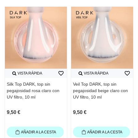
favorite_border
favorite_border
VISTA RÁPIDA
VISTA RÁPIDA
Silk Top DARK, top sin
Veil Top DARK, top sin
pegajosidad rosa claro con
pegajosidad beige claro con
UV filtro, 10 ml
UV filtro, 10 ml
9,50 €
9,50 €
AÑADIR A LA CESTA
AÑADIR A LA CESTA