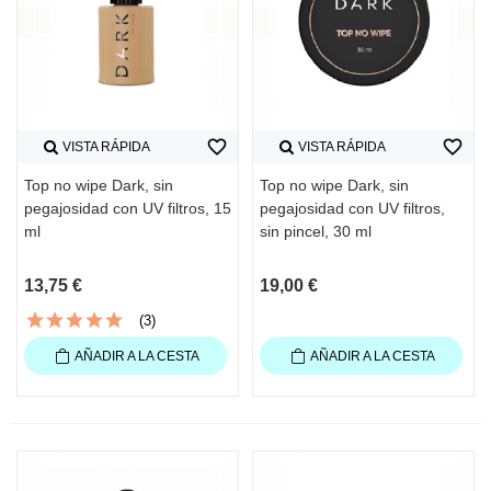
favorite_border
favorite_border
VISTA RÁPIDA
VISTA RÁPIDA
Top no wipe Dark, sin
Top no wipe Dark, sin
pegajosidad con UV filtros, 15
pegajosidad con UV filtros,
ml
sin pincel, 30 ml
13,75 €
19,00 €
(3)
AÑADIR A LA CESTA
AÑADIR A LA CESTA