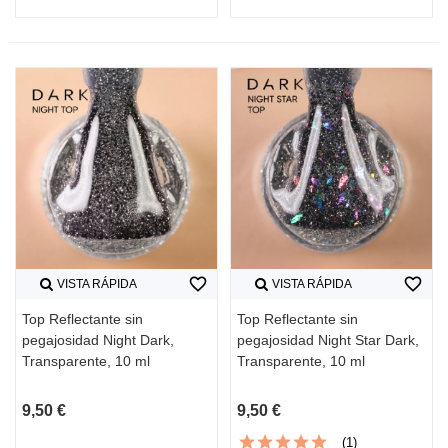
favorite_border
favorite_border
VISTA RÁPIDA
VISTA RÁPIDA
Top Reflectante sin
Top Reflectante sin
pegajosidad Night Dark,
pegajosidad Night Star Dark,
Transparente, 10 ml
Transparente, 10 ml
9,50 €
9,50 €
(1)