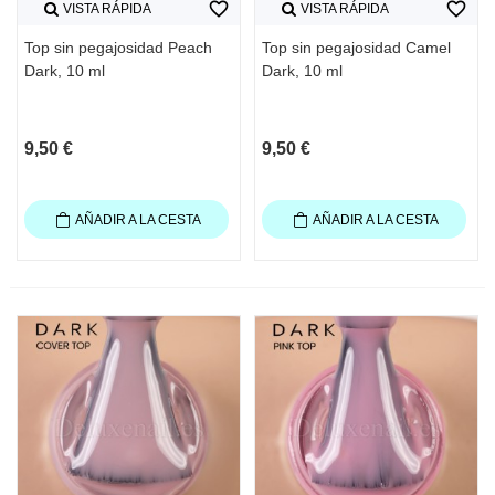
favorite_border
favorite_border
VISTA RÁPIDA
VISTA RÁPIDA
Top sin pegajosidad Peach
Top sin pegajosidad Camel
Dark, 10 ml
Dark, 10 ml
9,50 €
9,50 €
AÑADIR A LA CESTA
AÑADIR A LA CESTA