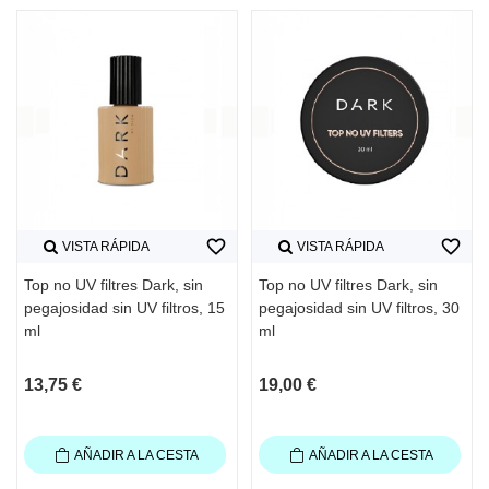
favorite_border
favorite_border
VISTA RÁPIDA
VISTA RÁPIDA
Top no UV filtres Dark, sin
Top no UV filtres Dark, sin
pegajosidad sin UV filtros, 15
pegajosidad sin UV filtros, 30
ml
ml
13,75 €
19,00 €
AÑADIR A LA CESTA
AÑADIR A LA CESTA