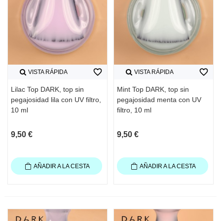
favorite_border
favorite_border
VISTA RÁPIDA
VISTA RÁPIDA
Lilac Top DARK, top sin
Mint Top DARK, top sin
pegajosidad lila con UV filtro,
pegajosidad menta con UV
10 ml
filtro, 10 ml
9,50 €
9,50 €
AÑADIR A LA CESTA
AÑADIR A LA CESTA