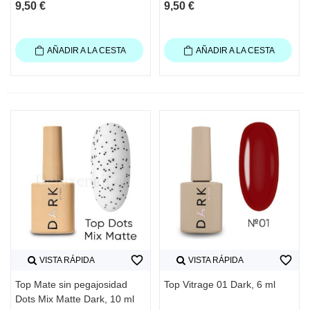
9,50 €
9,50 €
AÑADIR A LA CESTA
AÑADIR A LA CESTA
favorite_border
favorite_border
VISTA RÁPIDA
VISTA RÁPIDA
Top Mate sin pegajosidad
Top Vitrage 01 Dark, 6 ml
Dots Mix Matte Dark, 10 ml