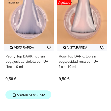
Agotado
favorite_border
favorite_border
VISTA RÁPIDA
VISTA RÁPIDA
Peony Top DARK, top sin
Rosy Top DARK, top sin
pegajosidad violeta con UV
pegajosidad rosa con UV
filtro, 10 ml
filtro, 10 ml
9,50 €
9,50 €
AÑADIR A LA CESTA