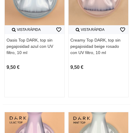
favorite_border
favorite_border
VISTA RÁPIDA
VISTA RÁPIDA
Oasis Top DARK, top sin
Creamy Top DARK, top sin
pegajosidad azul con UV
pegajosidad beige rosado
filtro, 10 ml
con UV filtro, 10 ml
9,50 €
9,50 €