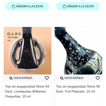
AÑADIR A LA CESTA
AÑADIR A LA CESTA
favorite_border
favorite_border
VISTA RÁPIDA
VISTA RÁPIDA
Top sin pegajosidad Shine 04
Top sin pegajosidad Shine 06
Dark, Lentejuelas Brillantes
Dark, Foil Plateado, 10 ml
Pequeñas, 10 ml