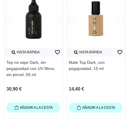
favorite_border
favorite_border
VISTA RÁPIDA
VISTA RÁPIDA
Top no wipe Dark, sin
Mate Top Dark, con
pegajosidad con UV filtros,
pegajosidad, 15 ml
sin pincel, 50 ml
30,90 €
14,40 €
AÑADIR A LA CESTA
AÑADIR A LA CESTA