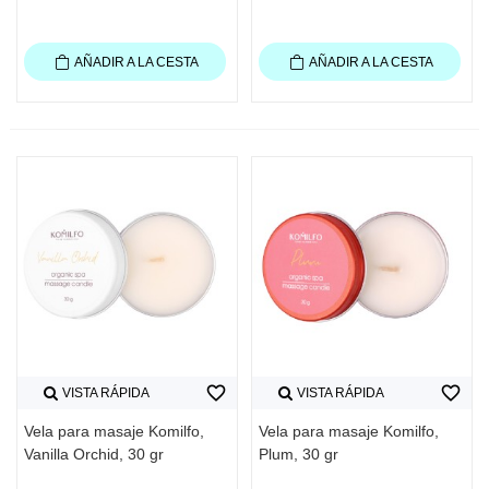
AÑADIR A LA CESTA
AÑADIR A LA CESTA
favorite_border
favorite_border
VISTA RÁPIDA
VISTA RÁPIDA
Vela para masaje Komilfo,
Vela para masaje Komilfo,
Vanilla Orchid, 30 gr
Plum, 30 gr