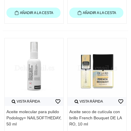
AÑADIR A LA CESTA
AÑADIR A LA CESTA
favorite_border
favorite_border
VISTA RÁPIDA
VISTA RÁPIDA
Aceite molecular para pulido
Aceite seco de cutícula con
Podology+ NAILSOFTHEDAY,
brillo French Bouquet DE LA
50 ml
RO, 10 ml