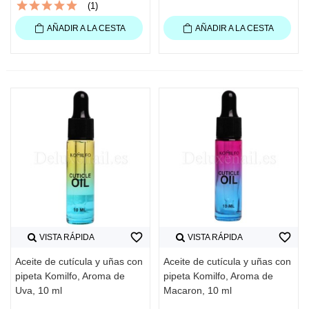
(1)
AÑADIR A LA CESTA
AÑADIR A LA CESTA
favorite_border
favorite_border
VISTA RÁPIDA
VISTA RÁPIDA
Aceite de cutícula y uñas con
Aceite de cutícula y uñas con
pipeta Komilfo, Aroma de
pipeta Komilfo, Aroma de
Uva, 10 ml
Macaron, 10 ml