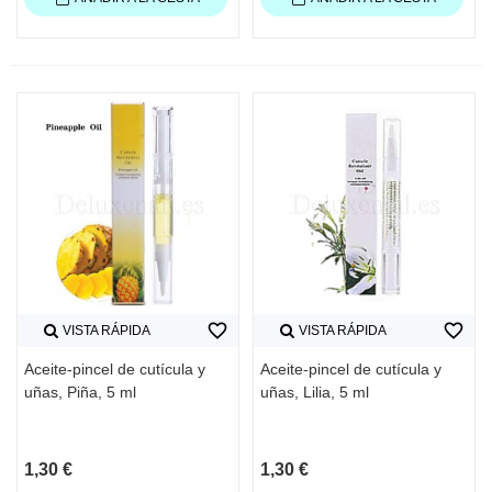
favorite_border
favorite_border
VISTA RÁPIDA
VISTA RÁPIDA
Aceite-pincel de cutícula y
Aceite-pincel de cutícula y
uñas, Piña, 5 ml
uñas, Lilia, 5 ml
1,30 €
1,30 €