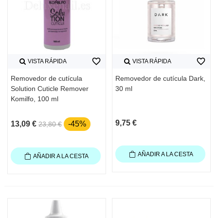
favorite_border
favorite_border
VISTA RÁPIDA
VISTA RÁPIDA
Removedor de cutícula
Removedor de cutícula Dark,
Solution Cuticle Remover
30 ml
Komilfo, 100 ml
9,75 €
13,09 €
-45%
23,80 €
AÑADIR A LA CESTA
AÑADIR A LA CESTA