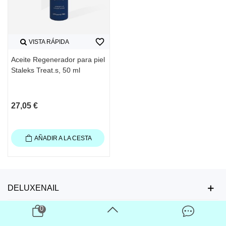
favorite_border
VISTA RÁPIDA
Aceite Regenerador para piel
Staleks Treat.s, 50 ml
27,05 €
AÑADIR A LA CESTA
DELUXENAIL
0
ÚNETE AHORA