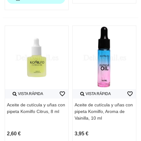
favorite_border
favorite_border
VISTA RÁPIDA
VISTA RÁPIDA
Aceite de cutícula y uñas con
Aceite de cutícula y uñas con
pipeta Komilfo Citrus, 8 ml
pipeta Komilfo, Aroma de
Vainilla, 10 ml
2,60 €
3,95 €