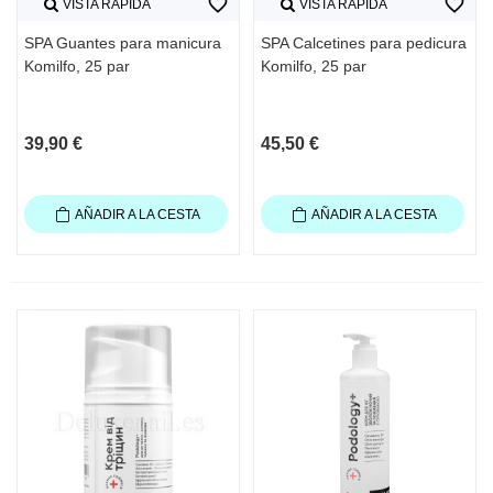
favorite_border
favorite_border
VISTA RÁPIDA
VISTA RÁPIDA
SPA Guantes para manicura
SPA Calcetines para pedicura
Komilfo, 25 par
Komilfo, 25 par
39,90 €
45,50 €
AÑADIR A LA CESTA
AÑADIR A LA CESTA