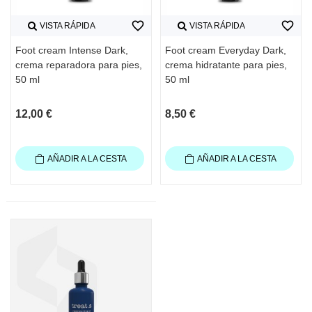
favorite_border
favorite_border
VISTA RÁPIDA
VISTA RÁPIDA
Foot cream Intense Dark,
Foot cream Everyday Dark,
crema reparadora para pies,
crema hidratante para pies,
50 ml
50 ml
12,00 €
8,50 €
AÑADIR A LA CESTA
AÑADIR A LA CESTA