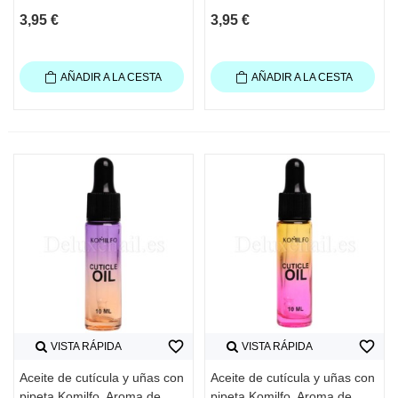
3,95 €
3,95 €
AÑADIR A LA CESTA
AÑADIR A LA CESTA
favorite_border
favorite_border
VISTA RÁPIDA
VISTA RÁPIDA
Aceite de cutícula y uñas con
Aceite de cutícula y uñas con
pipeta Komilfo, Aroma de
pipeta Komilfo, Aroma de