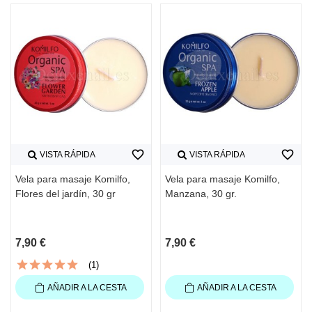
favorite_border
favorite_border
VISTA RÁPIDA
VISTA RÁPIDA
Vela para masaje Komilfo,
Vela para masaje Komilfo,
Flores del jardín, 30 gr
Manzana, 30 gr.
7,90 €
7,90 €
(1)
AÑADIR A LA CESTA
AÑADIR A LA CESTA