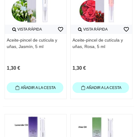
favorite_border
favorite_border
VISTA RÁPIDA
VISTA RÁPIDA
Aceite-pincel de cutícula y
Aceite-pincel de cutícula y
uñas, Jasmín, 5 ml
uñas, Rosa, 5 ml
1,30 €
1,30 €
AÑADIR A LA CESTA
AÑADIR A LA CESTA