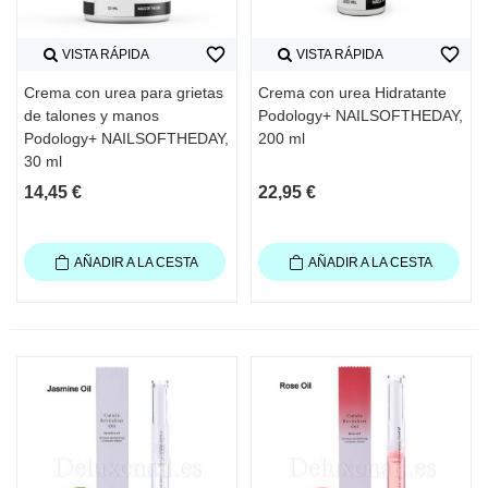
favorite_border
favorite_border
VISTA RÁPIDA
VISTA RÁPIDA
Crema con urea para grietas
Crema con urea Hidratante
de talones y manos
Podology+ NAILSOFTHEDAY,
Podology+ NAILSOFTHEDAY,
200 ml
30 ml
14,45 €
22,95 €
AÑADIR A LA CESTA
AÑADIR A LA CESTA