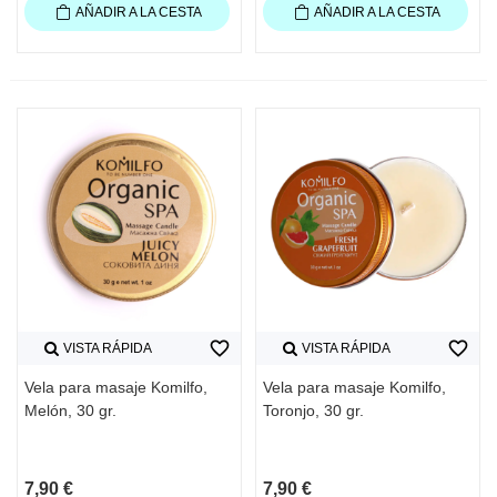
AÑADIR A LA CESTA
AÑADIR A LA CESTA
favorite_border
favorite_border
VISTA RÁPIDA
VISTA RÁPIDA
Vela para masaje Komilfo,
Vela para masaje Komilfo,
Melón, 30 gr.
Toronjo, 30 gr.
7,90 €
7,90 €