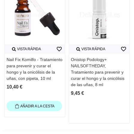
favorite_border
favorite_border
VISTA RÁPIDA
VISTA RÁPIDA
Nail Fix Komilfo - Tratamiento
Onistop Podology+
para prevenir y curar el
NAILSOFTHEDAY,
hongo y la onicólisis de la
Tratamiento para prevenir y
uñas, con pipeta, 10 ml
curar el hongo y la onicólisis
de las uñas, 8 ml
10,40 €
9,45 €
AÑADIR A LA CESTA