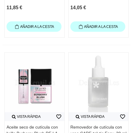
11,85 €
14,05 €
AÑADIR A LA CESTA
AÑADIR A LA CESTA
favorite_border
favorite_border
VISTA RÁPIDA
VISTA RÁPIDA
Aceite seco de cutícula con
Removedor de cutícula con