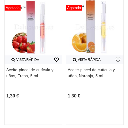
Agotado
Agotado
favorite_border
favorite_border
VISTA RÁPIDA
VISTA RÁPIDA
Aceite-pincel de cutícula y
Aceite-pincel de cutícula y
uñas, Fresa, 5 ml
uñas, Naranja, 5 ml
1,30 €
1,30 €