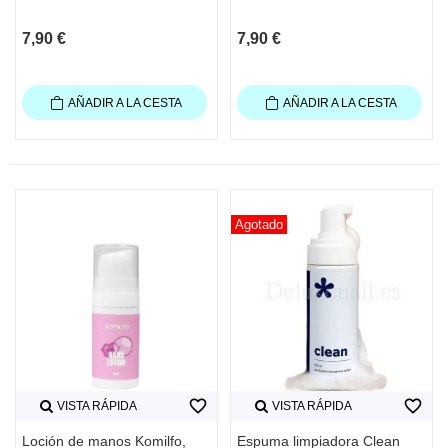
7,90 €
7,90 €
AÑADIR A LA CESTA
AÑADIR A LA CESTA
Agotado
favorite_border
favorite_border
VISTA RÁPIDA
VISTA RÁPIDA
Loción de manos Komilfo,
Espuma limpiadora Clean