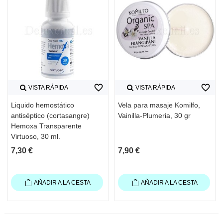
favorite_border
favorite_border
VISTA RÁPIDA
VISTA RÁPIDA
Liquido hemostático
Vela para masaje Komilfo,
antiséptico (cortasangre)
Vainilla-Plumeria, 30 gr
Hemoxa Transparente
Virtuoso, 30 ml.
7,30 €
7,90 €
AÑADIR A LA CESTA
AÑADIR A LA CESTA