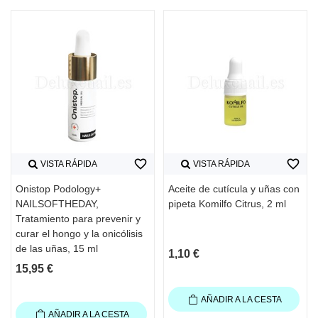
favorite_border
favorite_border
VISTA RÁPIDA
VISTA RÁPIDA
Onistop Podology+
Aceite de cutícula y uñas con
NAILSOFTHEDAY,
pipeta Komilfo Citrus, 2 ml
Tratamiento para prevenir y
curar el hongo y la onicólisis
de las uñas, 15 ml
1,10 €
15,95 €
AÑADIR A LA CESTA
AÑADIR A LA CESTA