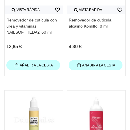
favorite_border
favorite_border
VISTA RÁPIDA
VISTA RÁPIDA
Removedor de cutícula con
Removedor de cutícula
urea y vitaminas
alcalino Komilfo, 8 ml
NAILSOFTHEDAY, 60 ml
12,85 €
4,30 €
AÑADIR A LA CESTA
AÑADIR A LA CESTA