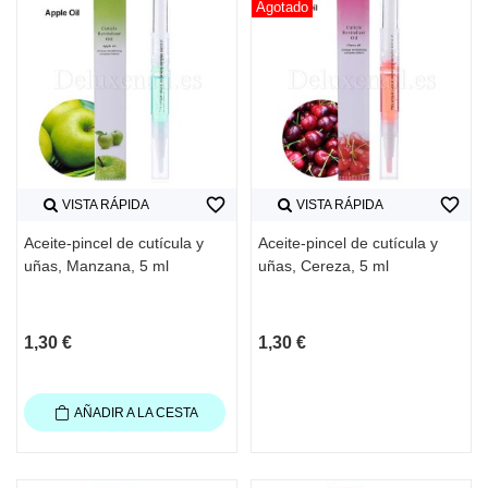
Agotado
favorite_border
favorite_border
VISTA RÁPIDA
VISTA RÁPIDA
Aceite-pincel de cutícula y
Aceite-pincel de cutícula y
uñas, Manzana, 5 ml
uñas, Cereza, 5 ml
1,30 €
1,30 €
AÑADIR A LA CESTA