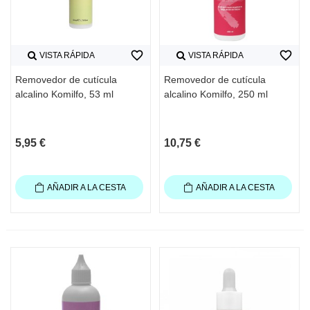
favorite_border
favorite_border
VISTA RÁPIDA
VISTA RÁPIDA
Removedor de cutícula
Removedor de cutícula
alcalino Komilfo, 53 ml
alcalino Komilfo, 250 ml
5,95 €
10,75 €
AÑADIR A LA CESTA
AÑADIR A LA CESTA