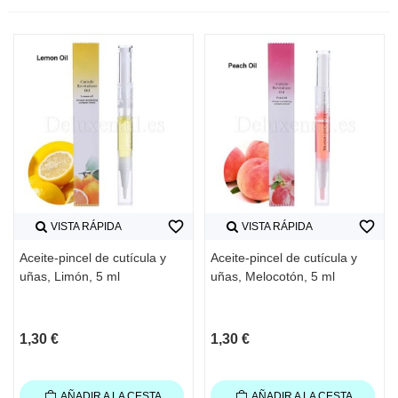
favorite_border
favorite_border
VISTA RÁPIDA
VISTA RÁPIDA
Aceite-pincel de cutícula y
Aceite-pincel de cutícula y
uñas, Limón, 5 ml
uñas, Melocotón, 5 ml
1,30 €
1,30 €
AÑADIR A LA CESTA
AÑADIR A LA CESTA