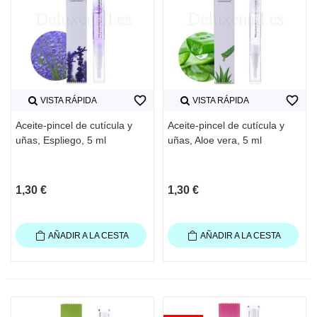
favorite_border
favorite_border
VISTA RÁPIDA
VISTA RÁPIDA
Aceite-pincel de cutícula y
Aceite-pincel de cutícula y
uñas, Espliego, 5 ml
uñas, Aloe vera, 5 ml
1,30 €
1,30 €
AÑADIR A LA CESTA
AÑADIR A LA CESTA