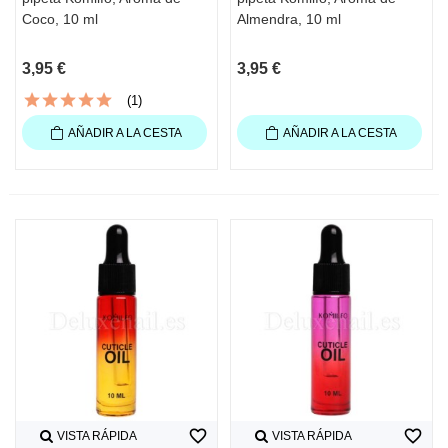
Coco, 10 ml
Almendra, 10 ml
3,95 €
3,95 €
(1)
AÑADIR A LA CESTA
AÑADIR A LA CESTA
favorite_border
favorite_border
VISTA RÁPIDA
VISTA RÁPIDA