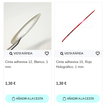
favorite_border
favorite_border
VISTA RÁPIDA
VISTA RÁPIDA
Cinta adhesiva 12, Blanco, 1
Cinta adhesiva 15, Rojo
mm.
Holográfico, 1 mm.
1,30 €
1,30 €
AÑADIR A LA CESTA
AÑADIR A LA CESTA