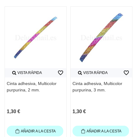
favorite_border
favorite_border
VISTA RÁPIDA
VISTA RÁPIDA
Cinta adhesiva, Multicolor
Cinta adhesiva, Multicolor
purpurina, 2 mm.
purpurina, 3 mm.
1,30 €
1,30 €
AÑADIR A LA CESTA
AÑADIR A LA CESTA