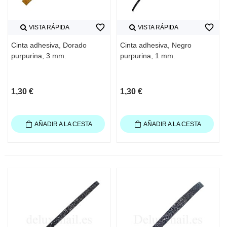
favorite_border
favorite_border
VISTA RÁPIDA
VISTA RÁPIDA
Cinta adhesiva, Dorado
Cinta adhesiva, Negro
purpurina, 3 mm.
purpurina, 1 mm.
1,30 €
1,30 €
AÑADIR A LA CESTA
AÑADIR A LA CESTA