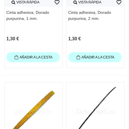
favorite_border
favorite_border
VISTA RÁPIDA
VISTA RÁPIDA
Cinta adhesiva, Dorado
Cinta adhesiva, Dorado
purpurina, 1 mm.
purpurina, 2 mm.
1,30 €
1,30 €
AÑADIR A LA CESTA
AÑADIR A LA CESTA