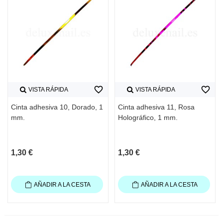
favorite_border
favorite_border
VISTA RÁPIDA
VISTA RÁPIDA
Cinta adhesiva 10, Dorado, 1
Cinta adhesiva 11, Rosa
mm.
Holográfico, 1 mm.
1,30 €
1,30 €
AÑADIR A LA CESTA
AÑADIR A LA CESTA