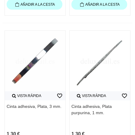
AÑADIR A LA CESTA
AÑADIR A LA CESTA
favorite_border
favorite_border
VISTA RÁPIDA
VISTA RÁPIDA
Cinta adhesiva, Plata, 3 mm.
Cinta adhesiva, Plata
purpurina, 1 mm.
1,30 €
1,30 €