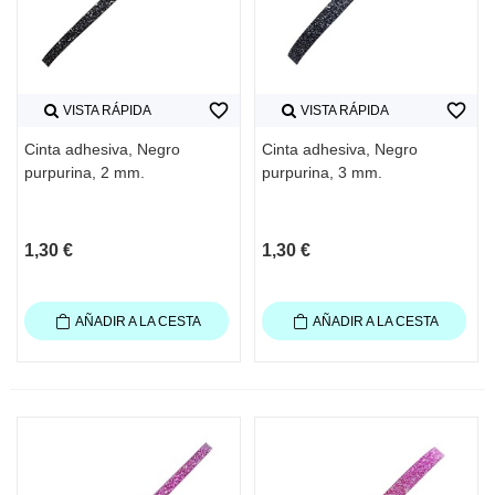
favorite_border
favorite_border
VISTA RÁPIDA
VISTA RÁPIDA
Cinta adhesiva, Negro
Cinta adhesiva, Negro
purpurina, 2 mm.
purpurina, 3 mm.
1,30 €
1,30 €
AÑADIR A LA CESTA
AÑADIR A LA CESTA