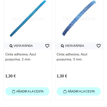
favorite_border
favorite_border
VISTA RÁPIDA
VISTA RÁPIDA
Cinta adhesiva, Azul
Cinta adhesiva, Azul
purpurina, 2 mm.
purpurina, 3 mm.
1,30 €
1,30 €
AÑADIR A LA CESTA
AÑADIR A LA CESTA