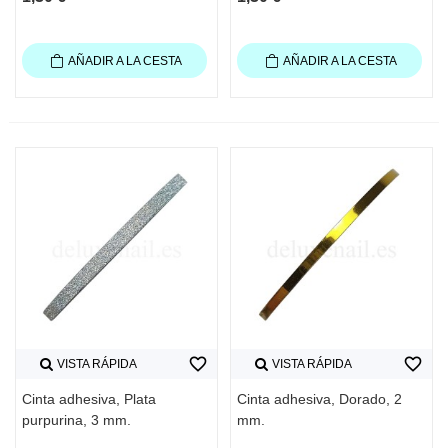
AÑADIR A LA CESTA
AÑADIR A LA CESTA
favorite_border
favorite_border
VISTA RÁPIDA
VISTA RÁPIDA
Cinta adhesiva, Plata
Cinta adhesiva, Dorado, 2
purpurina, 3 mm.
mm.