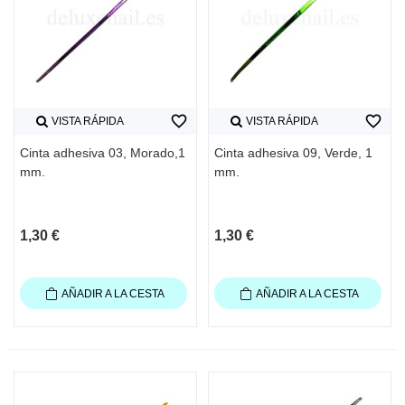
favorite_border
favorite_border
VISTA RÁPIDA
VISTA RÁPIDA
Cinta adhesiva 03, Morado,1
Cinta adhesiva 09, Verde, 1
mm.
mm.
1,30 €
1,30 €
AÑADIR A LA CESTA
AÑADIR A LA CESTA