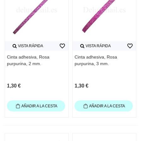
favorite_border
favorite_border
VISTA RÁPIDA
VISTA RÁPIDA
Cinta adhesiva, Rosa
Cinta adhesiva, Rosa
purpurina, 2 mm.
purpurina, 3 mm.
1,30 €
1,30 €
AÑADIR A LA CESTA
AÑADIR A LA CESTA