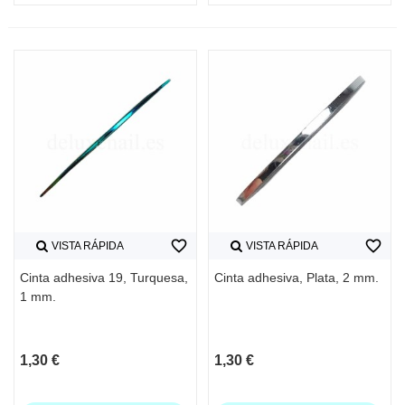
favorite_border
favorite_border
VISTA RÁPIDA
VISTA RÁPIDA
Cinta adhesiva 19, Turquesa,
Cinta adhesiva, Plata, 2 mm.
1 mm.
1,30 €
1,30 €