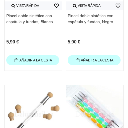
favorite_border
favorite_border
VISTA RÁPIDA
VISTA RÁPIDA
Pincel doble sintético con
Pincel doble sintético con
espátula y fundas, Blanco
espátula y fundas, Negro
5,90 €
5,90 €
AÑADIR A LA CESTA
AÑADIR A LA CESTA