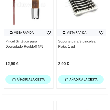
favorite_border
favorite_border
VISTA RÁPIDA
VISTA RÁPIDA
Pincel Sintético para
Soporte para 9 pinceles,
Degradado Roubloff Nº5
Plata, 1 ud
12,90 €
2,90 €
AÑADIR A LA CESTA
AÑADIR A LA CESTA