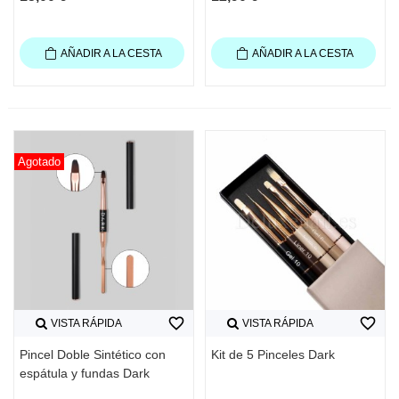
AÑADIR A LA CESTA
AÑADIR A LA CESTA
Agotado
favorite_border
favorite_border
VISTA RÁPIDA
VISTA RÁPIDA
Pincel Doble Sintético con
Kit de 5 Pinceles Dark
espátula y fundas Dark