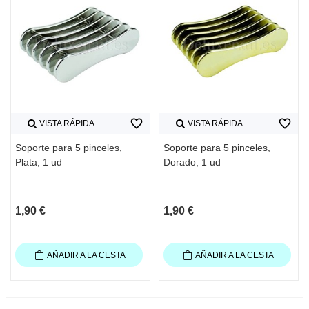
favorite_border
favorite_border
VISTA RÁPIDA
VISTA RÁPIDA
Soporte para 5 pinceles,
Soporte para 5 pinceles,
Plata, 1 ud
Dorado, 1 ud
1,90 €
1,90 €
AÑADIR A LA CESTA
AÑADIR A LA CESTA