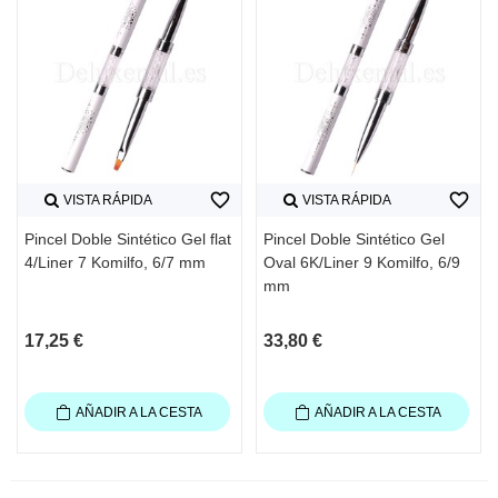
favorite_border
favorite_border
VISTA RÁPIDA
VISTA RÁPIDA
Pincel Doble Sintético Gel flat
Pincel Doble Sintético Gel
4/Liner 7 Komilfo, 6/7 mm
Oval 6K/Liner 9 Komilfo, 6/9
mm
17,25 €
33,80 €
AÑADIR A LA CESTA
AÑADIR A LA CESTA