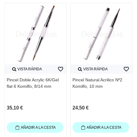
favorite_border
favorite_border
VISTA RÁPIDA
VISTA RÁPIDA
Pincel Doble Acrylic 6K/Gel
Pincel Natural Acrilico Nº2
flat 6 Komilfo, 8/14 mm
Komilfo, 10 mm
35,10 €
24,50 €
AÑADIR A LA CESTA
AÑADIR A LA CESTA