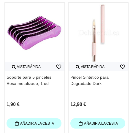
favorite_border
favorite_border
VISTA RÁPIDA
VISTA RÁPIDA
Soporte para 5 pinceles,
Pincel Sintético para
Rosa metalizado, 1 ud
Degradado Dark
1,90 €
12,90 €
AÑADIR A LA CESTA
AÑADIR A LA CESTA