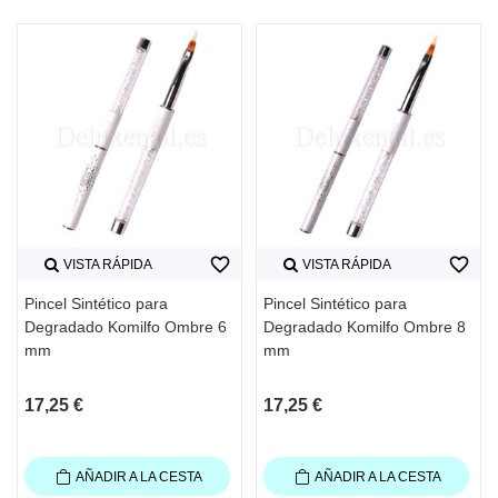
favorite_border
favorite_border
VISTA RÁPIDA
VISTA RÁPIDA
Pincel Sintético para
Pincel Sintético para
Degradado Komilfo Ombre 6
Degradado Komilfo Ombre 8
mm
mm
17,25 €
17,25 €
AÑADIR A LA CESTA
AÑADIR A LA CESTA