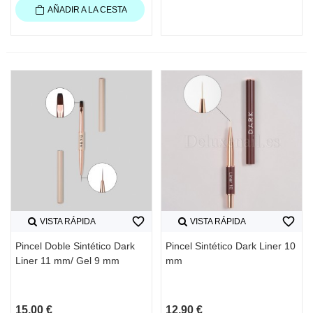
AÑADIR A LA CESTA
favorite_border
favorite_border
VISTA RÁPIDA
VISTA RÁPIDA
Pincel Doble Sintético Dark
Pincel Sintético Dark Liner 10
Liner 11 mm/ Gel 9 mm
mm
15,00 €
12,90 €