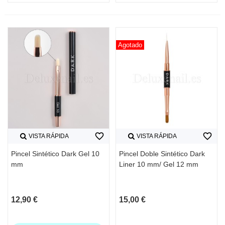
Agotado
favorite_border
favorite_border
VISTA RÁPIDA
VISTA RÁPIDA
Pincel Sintético Dark Gel 10
Pincel Doble Sintético Dark
mm
Liner 10 mm/ Gel 12 mm
12,90 €
15,00 €