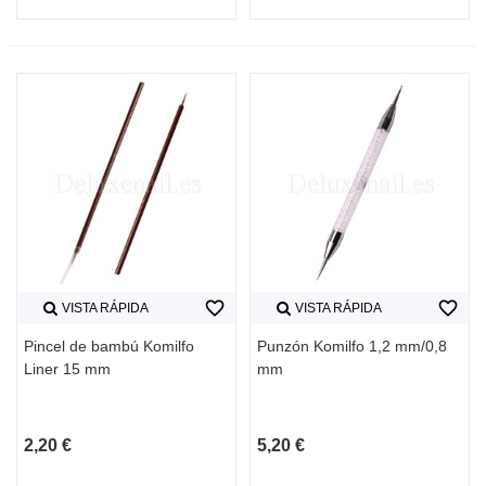
favorite_border
favorite_border
VISTA RÁPIDA
VISTA RÁPIDA
Pincel de bambú Komilfo
Punzón Komilfo 1,2 mm/0,8
Liner 15 mm
mm
2,20 €
5,20 €