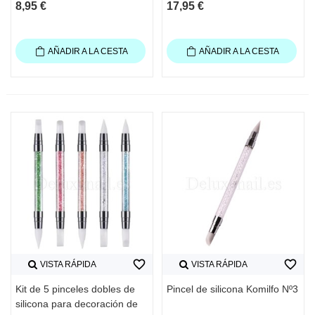
8,95 €
17,95 €
AÑADIR A LA CESTA
AÑADIR A LA CESTA
favorite_border
favorite_border
VISTA RÁPIDA
VISTA RÁPIDA
Kit de 5 pinceles dobles de
Pincel de silicona Komilfo Nº3
silicona para decoración de