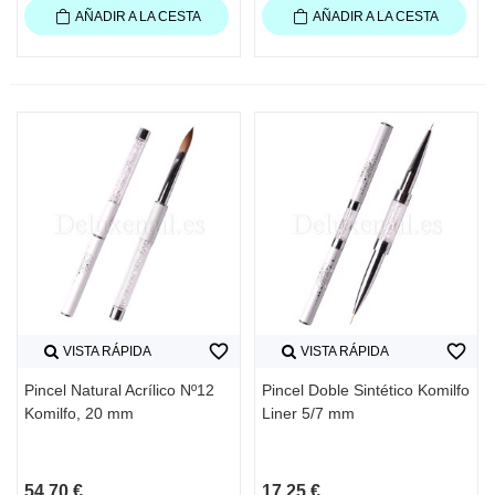
AÑADIR A LA CESTA
AÑADIR A LA CESTA
favorite_border
favorite_border
VISTA RÁPIDA
VISTA RÁPIDA
Pincel Natural Acrílico Nº12
Pincel Doble Sintético Komilfo
Komilfo, 20 mm
Liner 5/7 mm
54,70 €
17,25 €