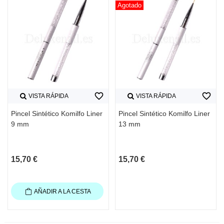
Agotado
favorite_border
favorite_border
VISTA RÁPIDA
VISTA RÁPIDA
Pincel Sintético Komilfo Liner
Pincel Sintético Komilfo Liner
9 mm
13 mm
15,70 €
15,70 €
AÑADIR A LA CESTA