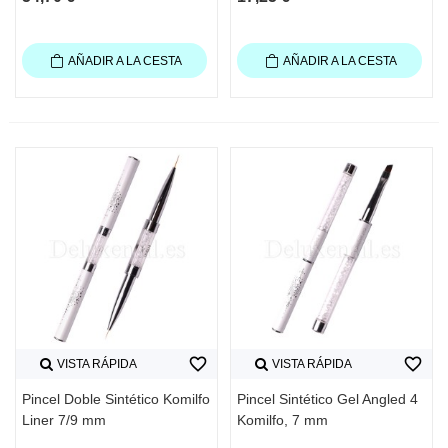
AÑADIR A LA CESTA
AÑADIR A LA CESTA
favorite_border
favorite_border
VISTA RÁPIDA
VISTA RÁPIDA
Pincel Doble Sintético Komilfo
Pincel Sintético Gel Angled 4
Liner 7/9 mm
Komilfo, 7 mm