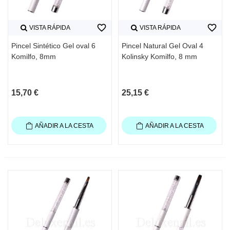
favorite_border
favorite_border
VISTA RÁPIDA
VISTA RÁPIDA
Pincel Sintético Gel oval 6
Pincel Natural Gel Oval 4
Komilfo, 8mm
Kolinsky Komilfo, 8 mm
15,70 €
25,15 €
AÑADIR A LA CESTA
AÑADIR A LA CESTA