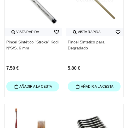
favorite_border
favorite_border
VISTA RÁPIDA
VISTA RÁPIDA
Pincel Sintético "Stroke" Kodi
Pincel Sintético para
Nº6/S, 6 mm
Degradado
7,50 €
5,80 €
AÑADIR A LA CESTA
AÑADIR A LA CESTA