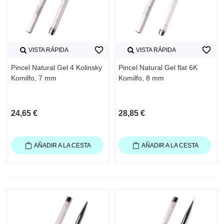
favorite_border
favorite_border
VISTA RÁPIDA
VISTA RÁPIDA
Pincel Natural Gel 4 Kolinsky
Pincel Natural Gel flat 6K
Komilfo, 7 mm
Komilfo, 8 mm
24,65 €
28,85 €
AÑADIR A LA CESTA
AÑADIR A LA CESTA