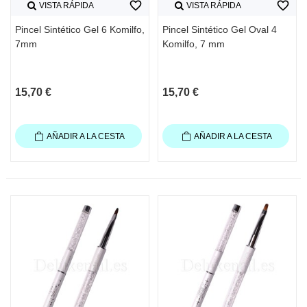
favorite_border
favorite_border
VISTA RÁPIDA
VISTA RÁPIDA
Pincel Sintético Gel 6 Komilfo,
Pincel Sintético Gel Oval 4
7mm
Komilfo, 7 mm
15,70 €
15,70 €
AÑADIR A LA CESTA
AÑADIR A LA CESTA