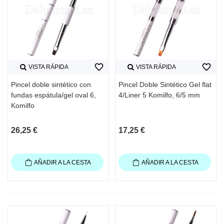
favorite_border
favorite_border
VISTA RÁPIDA
VISTA RÁPIDA
Pincel doble sintético con
Pincel Doble Sintético Gel flat
fundas espátula/gel oval 6,
4/Liner 5 Komilfo, 6/5 mm
Komilfo
26,25 €
17,25 €
AÑADIR A LA CESTA
AÑADIR A LA CESTA