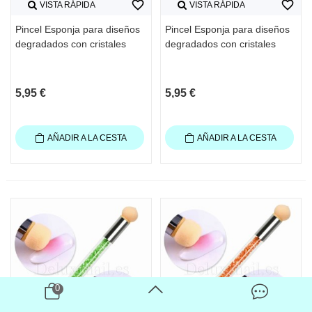
favorite_border
favorite_border
VISTA RÁPIDA
VISTA RÁPIDA
Pincel Esponja para diseños
Pincel Esponja para diseños
degradados con cristales
degradados con cristales
5,95 €
5,95 €
AÑADIR A LA CESTA
AÑADIR A LA CESTA
0