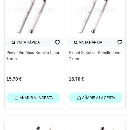
favorite_border
favorite_border
VISTA RÁPIDA
VISTA RÁPIDA
Pincel Sintético Komilfo Liner
Pincel Sintético Komilfo Liner
5 mm
7 mm
15,70 €
15,70 €
AÑADIR A LA CESTA
AÑADIR A LA CESTA