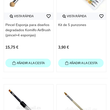
favorite_border
favorite_border
VISTA RÁPIDA
VISTA RÁPIDA
Pincel Esponja para diseños
Kit de 5 punzones
degradados Komilfo AirBrush
(pincel+4 esponjas)
15,75 €
3,90 €
AÑADIR A LA CESTA
AÑADIR A LA CESTA