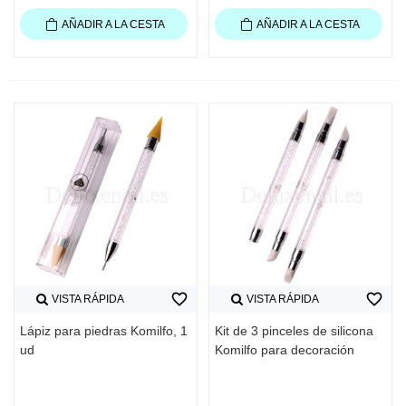
AÑADIR A LA CESTA
AÑADIR A LA CESTA
favorite_border
favorite_border
VISTA RÁPIDA
VISTA RÁPIDA
Lápiz para piedras Komilfo, 1
Kit de 3 pinceles de silicona
ud
Komilfo para decoración