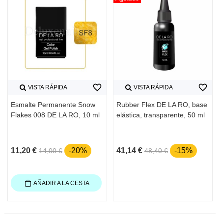
favorite_border
favorite_border
VISTA RÁPIDA
VISTA RÁPIDA
Esmalte Permanente Snow
Rubber Flex DE LA RO, base
Flakes 008 DE LA RO, 10 ml
elástica, transparente, 50 ml
11,20 €
-20%
41,14 €
-15%
14,00 €
48,40 €
AÑADIR A LA CESTA