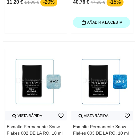
11,20 €
-20%
40,76 €
-15%
14,00 €
47,95 €
AÑADIR A LA CESTA
favorite_border
favorite_border
VISTA RÁPIDA
VISTA RÁPIDA
Esmalte Permanente Snow
Esmalte Permanente Snow
Flakes 002 DE LA RO, 10 ml
Flakes 003 DE LA RO, 10 ml