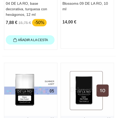
04 DE LA RO, base
Blossoms 09 DE LA RO, 10
decorativa, turquesa con
ml
hexágonos, 12 ml
14,00 €
7,88 €
-50%
15,75 €
AÑADIR A LA CESTA