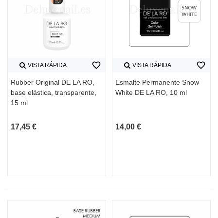
favorite_border
favorite_border
VISTA RÁPIDA
VISTA RÁPIDA
Rubber Original DE LA RO,
Esmalte Permanente Snow
base elástica, transparente,
White DE LA RO, 10 ml
15 ml
17,45 €
14,00 €