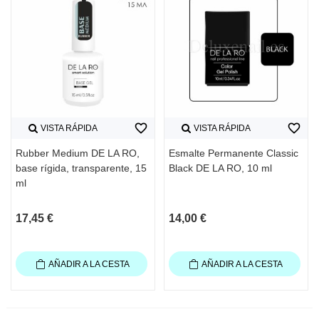
favorite_border
favorite_border
VISTA RÁPIDA
VISTA RÁPIDA
Rubber Medium DE LA RO,
Esmalte Permanente Classic
base rígida, transparente, 15
Black DE LA RO, 10 ml
ml
17,45 €
14,00 €
AÑADIR A LA CESTA
AÑADIR A LA CESTA