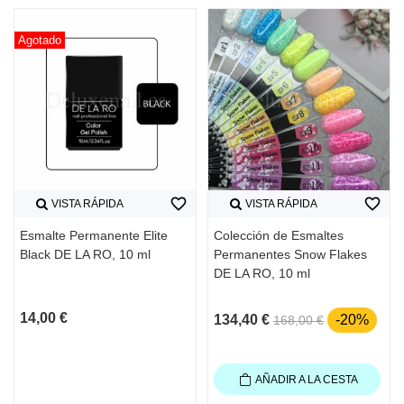
Agotado
favorite_border
favorite_border
VISTA RÁPIDA
VISTA RÁPIDA
Esmalte Permanente Elite
Colección de Esmaltes
Black DE LA RO, 10 ml
Permanentes Snow Flakes
DE LA RO, 10 ml
14,00 €
134,40 €
-20%
168,00 €
AÑADIR A LA CESTA