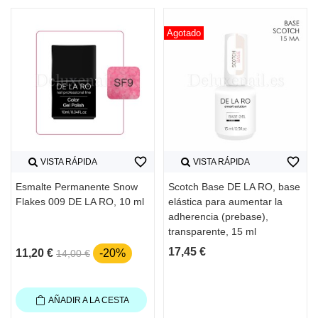
Agotado
favorite_border
favorite_border
VISTA RÁPIDA
VISTA RÁPIDA
Esmalte Permanente Snow
Scotch Base DE LA RO, base
Flakes 009 DE LA RO, 10 ml
elástica para aumentar la
adherencia (prebase),
transparente, 15 ml
17,45 €
11,20 €
-20%
14,00 €
AÑADIR A LA CESTA