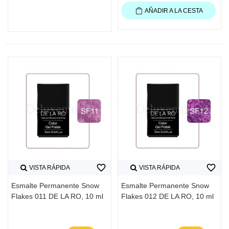
AÑADIR A LA CESTA
favorite_border
favorite_border
VISTA RÁPIDA
VISTA RÁPIDA
Esmalte Permanente Snow
Esmalte Permanente Snow
Flakes 011 DE LA RO, 10 ml
Flakes 012 DE LA RO, 10 ml