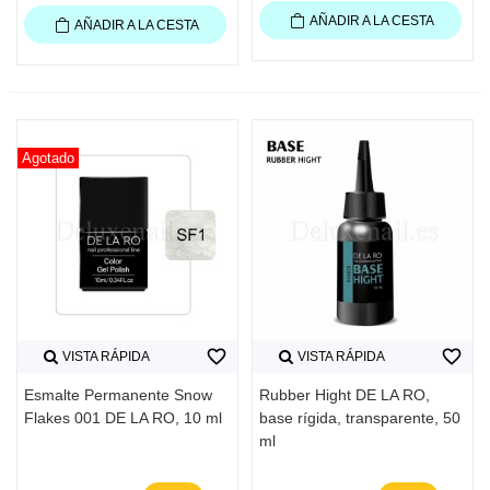
AÑADIR A LA CESTA
AÑADIR A LA CESTA
Agotado
favorite_border
favorite_border
VISTA RÁPIDA
VISTA RÁPIDA
Esmalte Permanente Snow
Rubber Hight DE LA RO,
Flakes 001 DE LA RO, 10 ml
base rígida, transparente, 50
ml