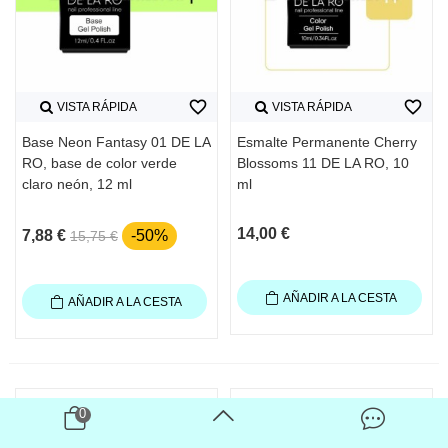
favorite_border
favorite_border
VISTA RÁPIDA
VISTA RÁPIDA
Base Neon Fantasy 01 DE LA
Esmalte Permanente Cherry
RO, base de color verde
Blossoms 11 DE LA RO, 10
claro neón, 12 ml
ml
14,00 €
7,88 €
-50%
15,75 €
AÑADIR A LA CESTA
AÑADIR A LA CESTA
0