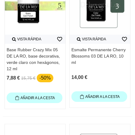
favorite_border
favorite_border
VISTA RÁPIDA
VISTA RÁPIDA
Base Rubber Crazy Mix 05
Esmalte Permanente Cherry
DE LA RO, base decorativa,
Blossoms 03 DE LA RO, 10
verde claro con hexágonos,
ml
12 ml
14,00 €
7,88 €
-50%
15,75 €
AÑADIR A LA CESTA
AÑADIR A LA CESTA