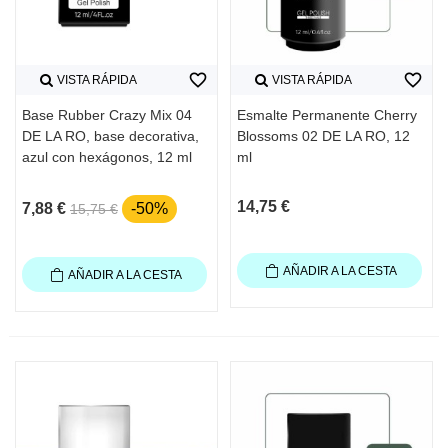
favorite_border
favorite_border
VISTA RÁPIDA
VISTA RÁPIDA
Base Rubber Crazy Mix 04
Esmalte Permanente Cherry
DE LA RO, base decorativa,
Blossoms 02 DE LA RO, 12
azul con hexágonos, 12 ml
ml
14,75 €
7,88 €
-50%
15,75 €
AÑADIR A LA CESTA
AÑADIR A LA CESTA