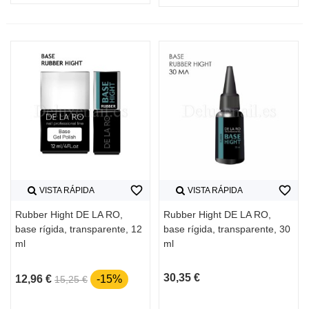
favorite_border
favorite_border
VISTA RÁPIDA
VISTA RÁPIDA
Rubber Hight DE LA RO,
Rubber Hight DE LA RO,
base rígida, transparente, 12
base rígida, transparente, 30
ml
ml
30,35 €
12,96 €
-15%
15,25 €