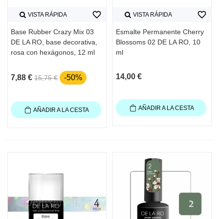
favorite_border
favorite_border
VISTA RÁPIDA
VISTA RÁPIDA
Base Rubber Crazy Mix 03
Esmalte Permanente Cherry
DE LA RO, base decorativa,
Blossoms 02 DE LA RO, 10
rosa con hexágonos, 12 ml
ml
14,00 €
7,88 €
-50%
15,75 €
AÑADIR A LA CESTA
AÑADIR A LA CESTA