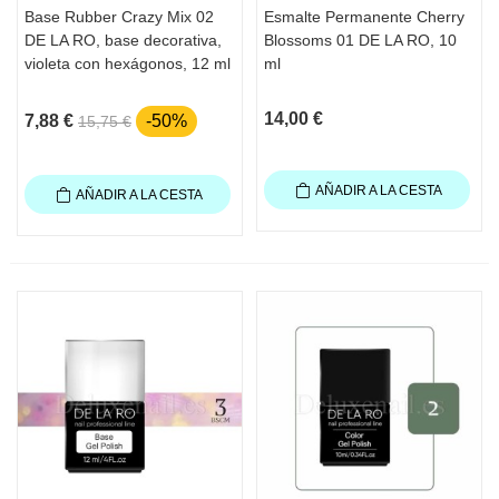
Base Rubber Crazy Mix 02
Esmalte Permanente Cherry
DE LA RO, base decorativa,
Blossoms 01 DE LA RO, 10
violeta con hexágonos, 12 ml
ml
14,00 €
7,88 €
-50%
15,75 €
AÑADIR A LA CESTA
AÑADIR A LA CESTA