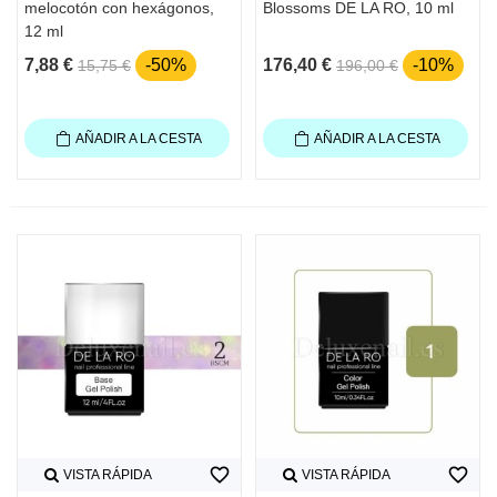
melocotón con hexágonos,
Blossoms DE LA RO, 10 ml
12 ml
7,88 €
-50%
176,40 €
-10%
15,75 €
196,00 €
AÑADIR A LA CESTA
AÑADIR A LA CESTA
favorite_border
favorite_border
VISTA RÁPIDA
VISTA RÁPIDA