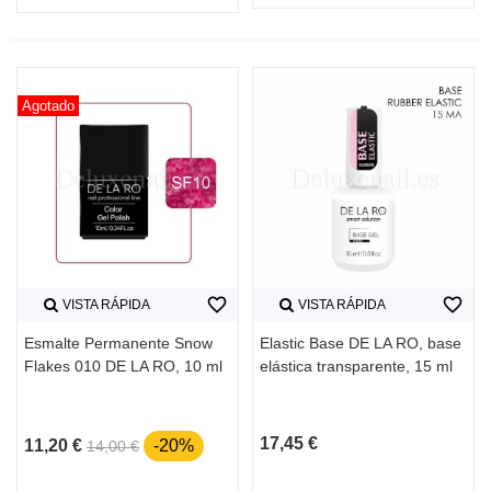
Agotado
favorite_border
favorite_border
VISTA RÁPIDA
VISTA RÁPIDA
Esmalte Permanente Snow
Elastic Base DE LA RO, base
Flakes 010 DE LA RO, 10 ml
elástica transparente, 15 ml
17,45 €
11,20 €
-20%
14,00 €