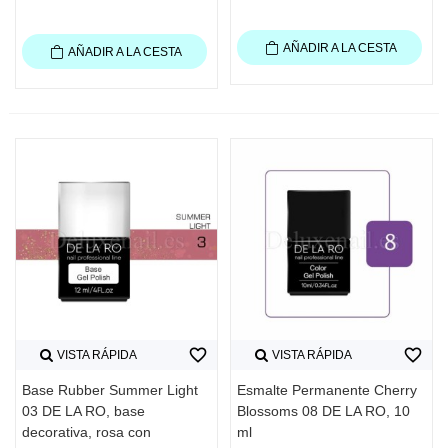
AÑADIR A LA CESTA
AÑADIR A LA CESTA
favorite_border
favorite_border
VISTA RÁPIDA
VISTA RÁPIDA
Base Rubber Summer Light
Esmalte Permanente Cherry
03 DE LA RO, base
Blossoms 08 DE LA RO, 10
decorativa, rosa con
ml