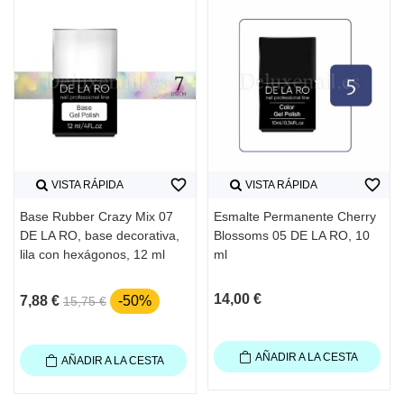
favorite_border
favorite_border
VISTA RÁPIDA
VISTA RÁPIDA
Base Rubber Crazy Mix 07
Esmalte Permanente Cherry
DE LA RO, base decorativa,
Blossoms 05 DE LA RO, 10
lila con hexágonos, 12 ml
ml
14,00 €
7,88 €
-50%
15,75 €
AÑADIR A LA CESTA
AÑADIR A LA CESTA