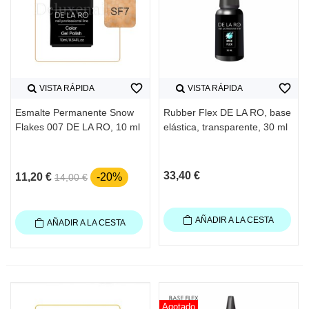
favorite_border
favorite_border
VISTA RÁPIDA
VISTA RÁPIDA
Esmalte Permanente Snow
Rubber Flex DE LA RO, base
Flakes 007 DE LA RO, 10 ml
elástica, transparente, 30 ml
33,40 €
11,20 €
-20%
14,00 €
AÑADIR A LA CESTA
AÑADIR A LA CESTA
Agotado