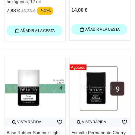
hexágonos, 12 ml
14,00 €
7,88 €
-50%
15,75 €
AÑADIR A LA CESTA
AÑADIR A LA CESTA
Agotado
favorite_border
favorite_border
VISTA RÁPIDA
VISTA RÁPIDA
Base Rubber Summer Light
Esmalte Permanente Cherry