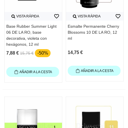
favorite_border
favorite_border
VISTA RÁPIDA
VISTA RÁPIDA
Base Rubber Summer Light
Esmalte Permanente Cherry
06 DE LA RO, base
Blossoms 10 DE LA RO, 12
decorativa, violeta con
ml
hexágonos, 12 ml
14,75 €
7,88 €
-50%
15,75 €
AÑADIR A LA CESTA
AÑADIR A LA CESTA