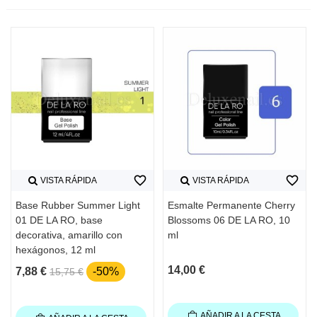
favorite_border
favorite_border
VISTA RÁPIDA
VISTA RÁPIDA
Base Rubber Summer Light
Esmalte Permanente Cherry
01 DE LA RO, base
Blossoms 06 DE LA RO, 10
decorativa, amarillo con
ml
hexágonos, 12 ml
14,00 €
7,88 €
-50%
15,75 €
AÑADIR A LA CESTA