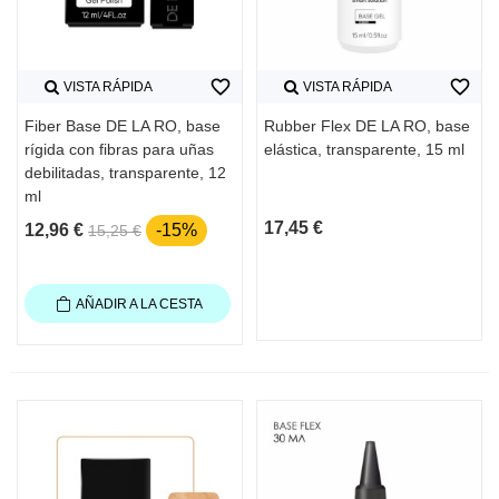
favorite_border
favorite_border
VISTA RÁPIDA
VISTA RÁPIDA
Fiber Base DE LA RO, base
Rubber Flex DE LA RO, base
rígida con fibras para uñas
elástica, transparente, 15 ml
debilitadas, transparente, 12
ml
17,45 €
12,96 €
-15%
15,25 €
AÑADIR A LA CESTA