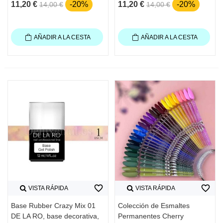
11,20 €
-20%
11,20 €
-20%
14,00 €
14,00 €
AÑADIR A LA CESTA
AÑADIR A LA CESTA
favorite_border
favorite_border
VISTA RÁPIDA
VISTA RÁPIDA
Base Rubber Crazy Mix 01
Colección de Esmaltes
DE LA RO, base decorativa,
Permanentes Cherry