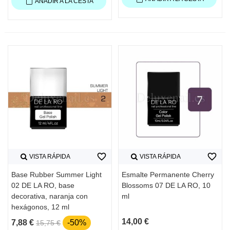
AÑADIR A LA CESTA
favorite_border
favorite_border
VISTA RÁPIDA
VISTA RÁPIDA
Base Rubber Summer Light
Esmalte Permanente Cherry
02 DE LA RO, base
Blossoms 07 DE LA RO, 10
decorativa, naranja con
ml
hexágonos, 12 ml
14,00 €
7,88 €
-50%
15,75 €