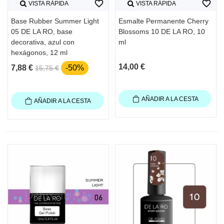
favorite_border
favorite_border
VISTA RÁPIDA
VISTA RÁPIDA
Base Rubber Summer Light
Esmalte Permanente Cherry
05 DE LA RO, base
Blossoms 10 DE LA RO, 10
decorativa, azul con
ml
hexágonos, 12 ml
14,00 €
7,88 €
-50%
15,75 €
AÑADIR A LA CESTA
AÑADIR A LA CESTA