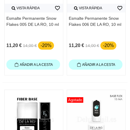
favorite_border
favorite_border
VISTA RÁPIDA
VISTA RÁPIDA
Esmalte Permanente Snow
Esmalte Permanente Snow
Flakes 005 DE LA RO, 10 ml
Flakes 006 DE LA RO, 10 ml
11,20 €
-20%
11,20 €
-20%
14,00 €
14,00 €
AÑADIR A LA CESTA
AÑADIR A LA CESTA
Agotado