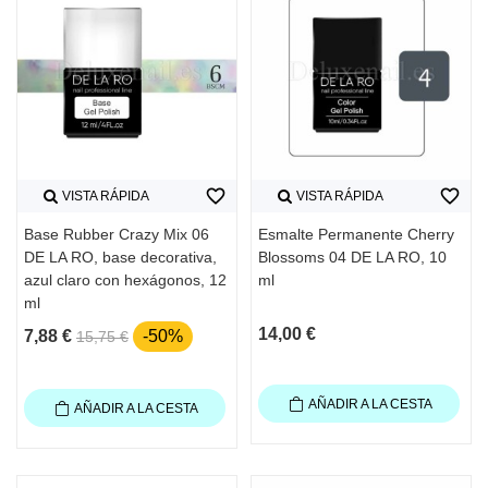
favorite_border
favorite_border
VISTA RÁPIDA
VISTA RÁPIDA
Base Rubber Crazy Mix 06
Esmalte Permanente Cherry
DE LA RO, base decorativa,
Blossoms 04 DE LA RO, 10
azul claro con hexágonos, 12
ml
ml
14,00 €
7,88 €
-50%
15,75 €
AÑADIR A LA CESTA
AÑADIR A LA CESTA