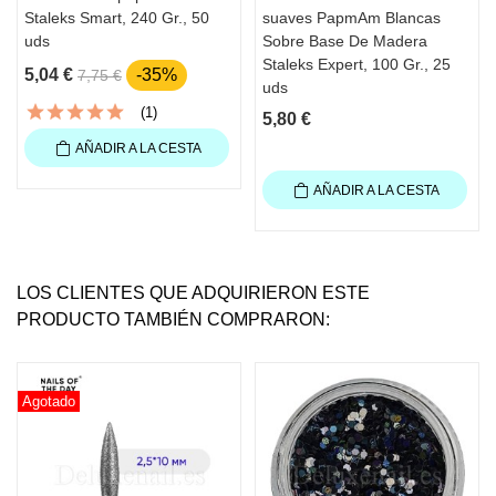
Staleks Smart, 240 Gr., 50
suaves PapmAm Blancas
uds
Sobre Base De Madera
Staleks Expert, 100 Gr., 25
5,04 €
-35%
7,75 €
uds
(1)
5,80 €
AÑADIR A LA CESTA
AÑADIR A LA CESTA
LOS CLIENTES QUE ADQUIRIERON ESTE
PRODUCTO TAMBIÉN COMPRARON:
Agotado