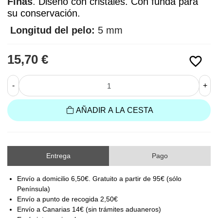
Finas
. 
Diseño con cristales. Con funda para
su conservación.
Longitud del pelo:
5 mm
15,70 €
favorite_border
-
+
AÑADIR A LA CESTA
Entrega
Pago
Envío a domicilio 6,50€. Gratuito a partir de 95€ (sólo
Península)
Envío a punto de recogida 2,50€
Envío a Canarias 14€ (sin trámites aduaneros)