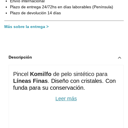
Envío internacional
Plazo de entrega 24/72hs en días laborables (Península)
Plazo de devolución 14 días
Más sobre la entrega
Descripción
Pincel 
Komilfo
 de pelo sintético
para 
Líneas Finas
. 
Diseño con cristales. Con
funda para su conservación.
Longitud del pelo:
5 mm
Leer más