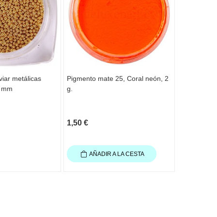
viar metálicas
Pigmento mate 25, Coral neón, 2
Frutas Fim
1 mm
g.
1,50 €
1,50 €
AÑADIR A LA CESTA
AÑAD