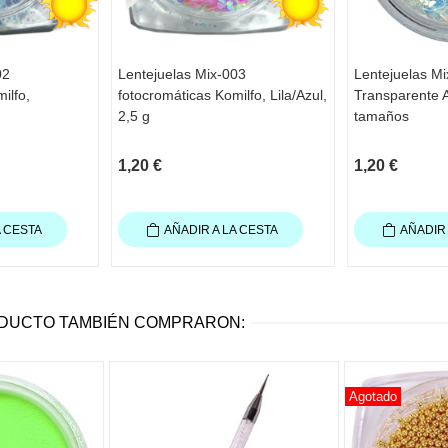
02
Lentejuelas Mix-003
Lentejuelas Mi
ilfo,
fotocromáticas Komilfo, Lila/Azul,
Transparente A
2,5 g
tamaños
1,20 €
1,20 €
A CESTA
AÑADIR A LA CESTA
AÑADIR 
ODUCTO TAMBIÉN COMPRARON:
Agotado