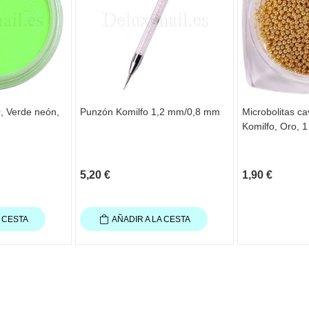
0, Verde neón,
Punzón Komilfo 1,2 mm/0,8 mm
Microbolitas ca
Komilfo, Oro, 
5,20 €
1,90 €
A CESTA
AÑADIR A LA CESTA