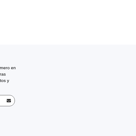
rimero en
tras
tos y