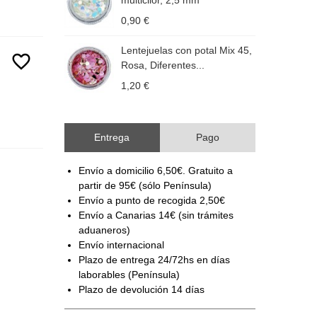
multicilor, 2,5 mm
M
0,90 €
1
Lentejuelas con potal Mix 45,
L
favorite_border
Rosa, Diferentes...
A
1,20 €
1
Entrega
Pago
Envío a domicilio 6,50€. Gratuito a
partir de 95€ (sólo Península)
Envío a punto de recogida 2,50€
Envío a Canarias 14€ (sin trámites
aduaneros)
Envío internacional
Plazo de entrega 24/72hs en días
laborables (Península)
Plazo de devolución 14 días