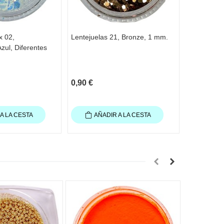
x 02,
Lentejuelas 21, Bronze, 1 mm.
Lentejuela
zul, Diferentes
Lila, Dife
0,90 €
1,20 €
A LA CESTA
AÑADIR A LA CESTA
AÑA