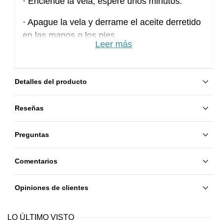
· Enciende la vela, espere unos minutos.
· Apague la vela y derrame el aceite derretido
en las manos o los pies.
Leer más
· Masajee suavemente durante unos minutos.
· Quite el exceso con una toallita de papel.
Detalles del producto
Contenido:
30 gr.
Reseñas
Preguntas
Comentarios
Opiniones de clientes
LO ÚLTIMO VISTO