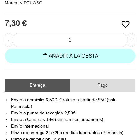
Marca:
VIRTUOSO
7,30 €
favorite_border
-
+
AÑADIR A LA CESTA
Entrega
Pago
Envío a domicilio 6,50€. Gratuito a partir de 95€ (sólo
Península)
Envío a punto de recogida 2,50€
Envío a Canarias 14€ (sin trámites aduaneros)
Envío internacional
Plazo de entrega 24/72hs en días laborables (Península)
Plazo de devolución 14 días