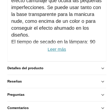
efecto camuflaje que oculta las pequeñas 
imperfecciones. Se puede usar tanto con 
la base transparente para la manicura 
nude, como encima de un color o para 
conseguir el efecto ahumado en los 
diseños.
El tiempo de secado en la lámpara: 90 
segundos.
Leer más
Se aplica en una capa media con 
nivelación (no aplicar una capa gruesa).
Detalles del producto
Es compatible con otras marcas.
Modo de aplicación:
Reseñas
· No usar
 cremas de manos, lociones u 
Preguntas
otros productos para el cuidado de las 
manos ANTES de esmaltar las uñas;
Comentarios