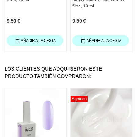
filtro, 10 ml
*
Los colores pueden variar ligeramente
según la resolución de cada pantalla.
9,50 €
9,50 €
AÑADIR A LA CESTA
AÑADIR A LA CESTA
LOS CLIENTES QUE ADQUIRIERON ESTE
PRODUCTO TAMBIÉN COMPRARON:
Agotado