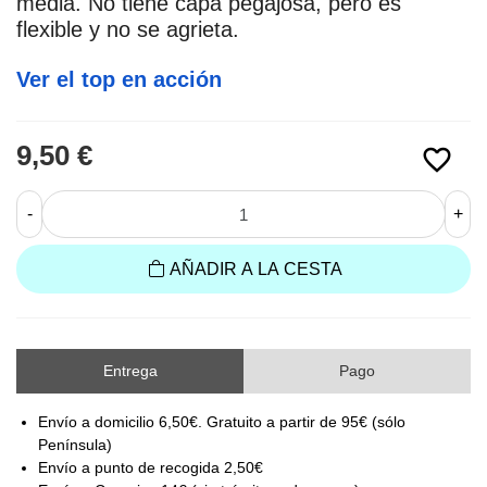
media. No tiene capa pegajosa, pero es 
flexible y no se agrieta.
Ver el top en acción
9,50 €
favorite_border
-
+
AÑADIR A LA CESTA
Entrega
Pago
Envío a domicilio 6,50€. Gratuito a partir de 95€ (sólo
Península)
Envío a punto de recogida 2,50€