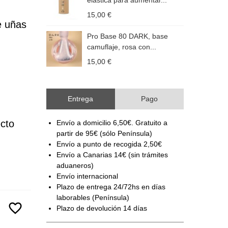
elástica para aumentar...
c
15,00 €
1
 uñas 
Pro Base 80 DARK, base
camuflaje, rosa con...
c
15,00 €
1
Entrega
Pago
cto 
Envío a domicilio 6,50€. Gratuito a
partir de 95€ (sólo Península)
Envío a punto de recogida 2,50€
Envío a Canarias 14€ (sin trámites
aduaneros)
Envío internacional
Plazo de entrega 24/72hs en días
laborables (Península)
favorite_border
Plazo de devolución 14 días