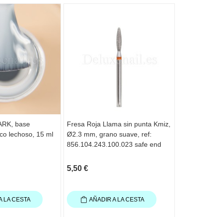
Agotado
ARK, base
Fresa Roja Llama sin punta Kmiz,
Pro Base 0
nco lechoso, 15 ml
Ø2.3 mm, grano suave, ref:
camuflaje, 
856.104.243.100.023 safe end
5,50 €
15,00 €
A LA CESTA
AÑADIR A LA CESTA