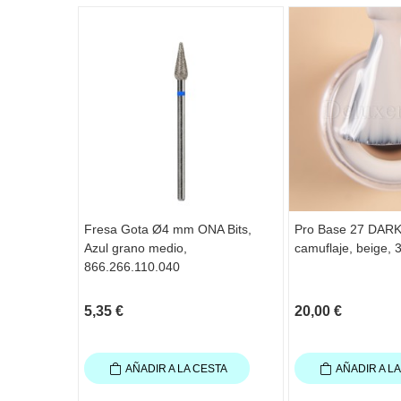
Fresa Gota Ø4 mm ONA Bits,
Pro Base 27 DARK
Azul grano medio,
camuflaje, beige, 
866.266.110.040
5,35 €
20,00 €
AÑADIR A LA CESTA
AÑADIR A L