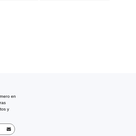
rimero en
tras
tos y