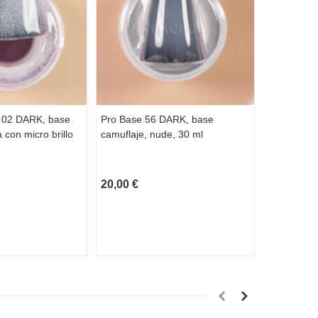
 02 DARK, base
Pro Base 56 DARK, base
Pro Base 
 con micro brillo
camuflaje, nude, 30 ml
camuflaje,
micro brill
20,00 €
15,00 €