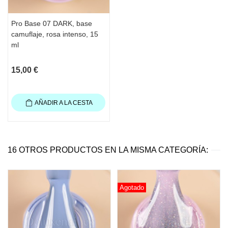
una crema o aceite para cutículas
Hidrate las manos
Pro Base 07 DARK, base
Contenido
: 15 ml
camuflaje, rosa intenso, 15
ml
15,00 €
AÑADIR A LA CESTA
16 OTROS PRODUCTOS EN LA MISMA CATEGORÍA:
Agotado