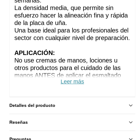
semanas.
La densidad media, que permite sin 
esfuerzo hacer la alineación fina y rápida 
de la placa de uña. 
Una base ideal para los profesionales del 
sector con cualquier nivel de preparación.
APLICACIÓN:
No use cremas de manos, lociones u 
otros productos para el cuidado de las 
manos ANTES de aplicar el esmaltado 
Leer más
permanente
Haz la manicura habitual. Elimine el brillo 
de la placa de la uña puliéndola
Limpie y desengrase las uñas con un 
Detalles del producto
algodón sin pelusa empapado en 
desgrasador
Reseñas
Aplique un Primer para una mejor 
adhesión
Preguntas