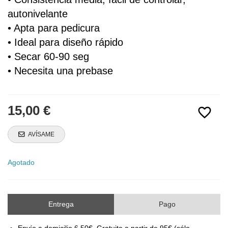
autonivelante
• Apta para pedicura
• Ideal para diseño rápido
• Secar 60-90 seg
• Necesita una prebase
15,00 €
favorite_border
AVÍSAME
Agotado
Entrega
Pago
Envío a domicilio 6,50€. Gratuito a partir de 95€ (sólo