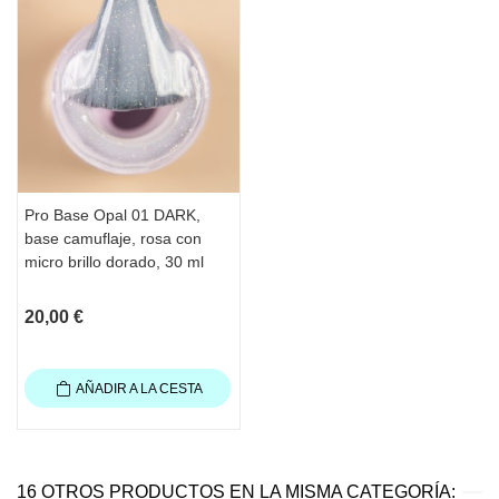
2 minutos con lámpara UV o 30 
segundos con LED.
·Aplique TOP COAT. Seque 3 minutos 
con lámpara UV o 60 segundos con 
lámpara LED
·Después de aplicar el Top, espere 
aproximadamente 1 minuto antes de usar 
una crema o aceite para cutículas.
Pro Base Opal 01 DARK,
·Hidrate las manos.
base camuflaje, rosa con
Contenido
: 30 ml
micro brillo dorado, 30 ml
20,00 €
AÑADIR A LA CESTA
16 OTROS PRODUCTOS EN LA MISMA CATEGORÍA: