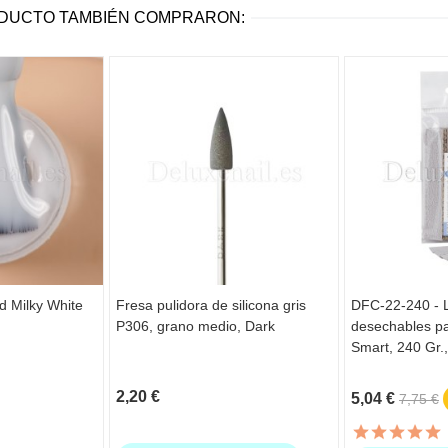
ODUCTO TAMBIÉN COMPRARON:
d Milky White
Fresa pulidora de silicona gris
DFC-22-240 - 
P306, grano medio, Dark
desechables p
Smart, 240 Gr.
2,20 €
5,04 €
7,75 €