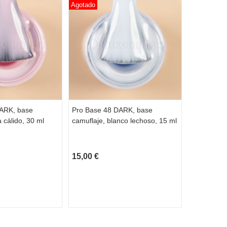
Agotado
ARK, base
Pro Base 48 DARK, base
Pro Base 
 cálido, 30 ml
camuflaje, blanco lechoso, 15 ml
camuflaje, 
brillo, 15 m
15,00 €
15,00 €
AÑA