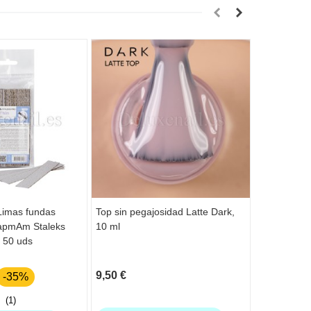
Limas fundas
Top sin pegajosidad Latte Dark,
Dual Form 
apmAm Staleks
10 ml
NAILSOFTH
, 50 uds
9,50 €
15,55 €
-35%
(1)