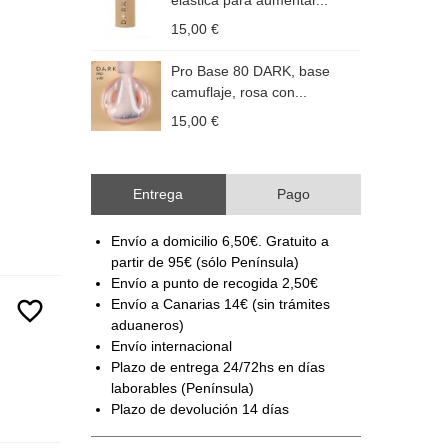
elástica para aumentar...
c
15,00 €
1
Pro Base 80 DARK, base
camuflaje, rosa con...
c
15,00 €
1
Entrega
Pago
Envío a domicilio 6,50€. Gratuito a
partir de 95€ (sólo Península)
Envío a punto de recogida 2,50€
favorite_border
Envío a Canarias 14€ (sin trámites
aduaneros)
Envío internacional
Plazo de entrega 24/72hs en días
laborables (Península)
Plazo de devolución 14 días