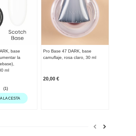
DARK, base
Pro Base 47 DARK, base
Pro Base 
aumentar la
camuflaje, rosa claro, 30 ml
camuflaje,
ebase),
intenso, 30
30 ml
20,00 €
20,00 €
(1)
A LA CESTA
AÑA