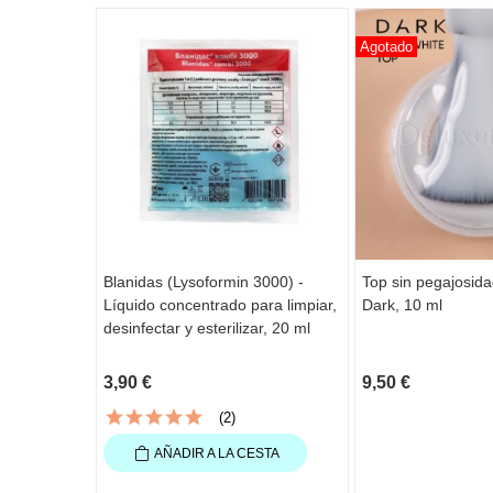
Agotado
Blanidas (Lysoformin 3000) -
Top sin pegajosida
Líquido concentrado para limpiar,
Dark, 10 ml
desinfectar y esterilizar, 20 ml
3,90 €
9,50 €
(2)
AÑADIR A LA CESTA