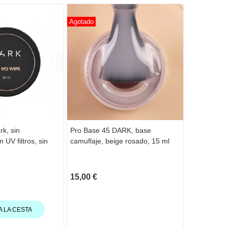
Agotado
rk, sin
Pro Base 45 DARK, base
Esmalte Pe
 UV filtros, sin
camuflaje, beige rosado, 15 ml
Violeta muy
15,00 €
6,25 €
A LA CESTA
AÑAD