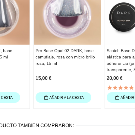
, base
Pro Base Opal 02 DARK, base
Scotch Base 
5 ml
camuflaje, rosa con micro brillo
elástica para 
rosa, 15 ml
adherencia (pr
transparente, 
15,00 €
20,00 €
A CESTA
AÑADIR A LA CESTA
AÑADIR 
ODUCTO TAMBIÉN COMPRARON: