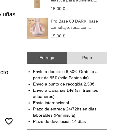
elástica para aumentar...
c
15,00 €
1
 uñas 
Pro Base 80 DARK, base
camuflaje, rosa con...
c
15,00 €
1
Entrega
Pago
cto 
Envío a domicilio 6,50€. Gratuito a
partir de 95€ (sólo Península)
Envío a punto de recogida 2,50€
Envío a Canarias 14€ (sin trámites
aduaneros)
Envío internacional
Plazo de entrega 24/72hs en días
laborables (Península)
favorite_border
Plazo de devolución 14 días