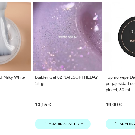
d Milky White
Builder Gel 82 NAILSOFTHEDAY,
Top no wipe Da
15 gr
pegajosidad con
pincel, 30 ml
13,15 €
19,00 €
AÑADIR A LA CESTA
AÑADIR 