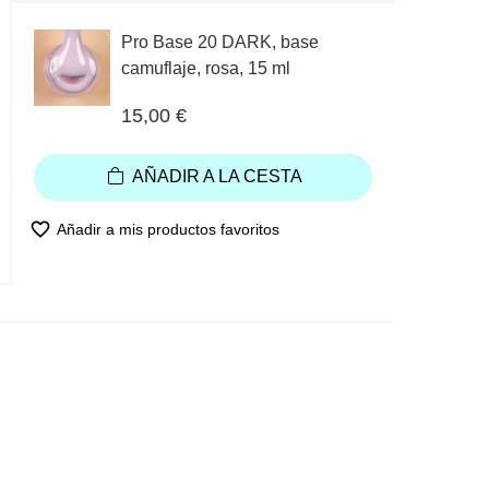
Pro Base 20 DARK, base
camuflaje, rosa, 15 ml
15,00 €
AÑADIR A LA CESTA
favorite_border
Añadir a mis productos favoritos