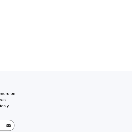
rimero en
tras
tos y