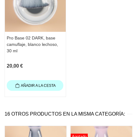
aproximadamente 1 minuto antes de usar 
una crema o aceite para cutículas
Hidrate las manos
Contenido
: 30 ml
Pro Base 02 DARK, base
camuflaje, blanco lechoso,
30 ml
20,00 €
AÑADIR A LA CESTA
16 OTROS PRODUCTOS EN LA MISMA CATEGORÍA:
Agotado