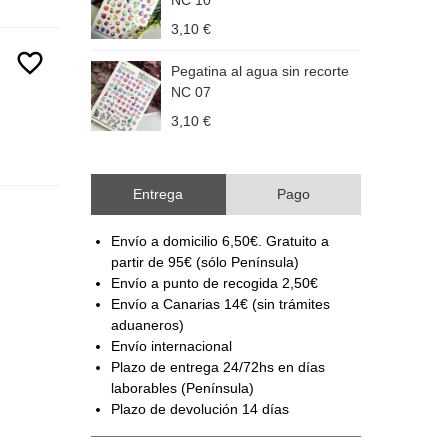
NC 10
3,10 €
3
favorite_border
Pegatina al agua sin recorte
P
NC 07
3,10 €
3
Entrega
Pago
Envío a domicilio 6,50€. Gratuito a
partir de 95€ (sólo Península)
Envío a punto de recogida 2,50€
Envío a Canarias 14€ (sin trámites
aduaneros)
Envío internacional
Plazo de entrega 24/72hs en días
laborables (Península)
Plazo de devolución 14 días