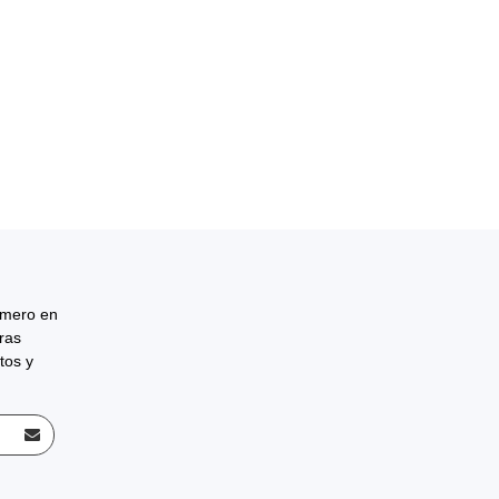
rimero en
tras
tos y