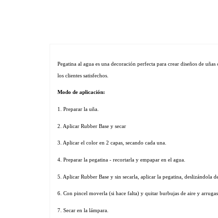
Pegatina al agua es una decoración perfecta para crear diseños de uñas 
los clientes satisfechos. 
Modo de aplicación:
1. Preparar la uña.
2. Aplicar Rubber Base y secar
3. Aplicar el color en 2 capas, secando cada una.
4. Preparar la pegatina - recortarla y empapar en el agua.
5. Aplicar Rubber Base y sin secarla, aplicar la pegatina, deslizándola de
6. Con pincel moverla (si hace falta) y quitar burbujas de aire y arrugas
7. Secar en la lámpara. 