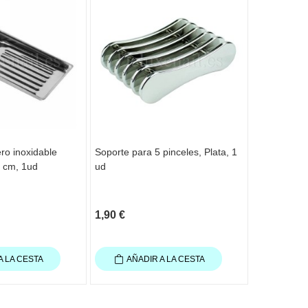
Agotado
ro inoxidable
Soporte para 5 pinceles, Plata, 1
Combicid (L
9 cm, 1ud
ud
Líquido con
desinfectar 
1,90 €
43,50 €
A LA CESTA
AÑADIR A LA CESTA