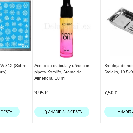
SW 312 (Sobre
Aceite de cutícula y uñas con
Bandeja de ace
uro)
pipeta Komilfo, Aroma de
Staleks, 19.5x
Almendra, 10 ml
3,95 €
7,50 €
A CESTA
AÑADIR A LA CESTA
AÑADIR 