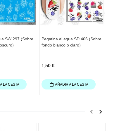
gua SW 297 (Sobre
Pegatina al agua SD 406 (Sobre
Pegatina a
oscuro)
fondo blanco o claro)
1,50 €
2,65 €
A LA CESTA
AÑADIR A LA CESTA
AÑA