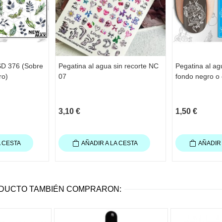
SD 376 (Sobre
Pegatina al agua sin recorte NC
Pegatina al a
ro)
07
fondo negro o 
3,10 €
1,50 €
A CESTA
AÑADIR A LA CESTA
AÑADIR 
ODUCTO TAMBIÉN COMPRARON: