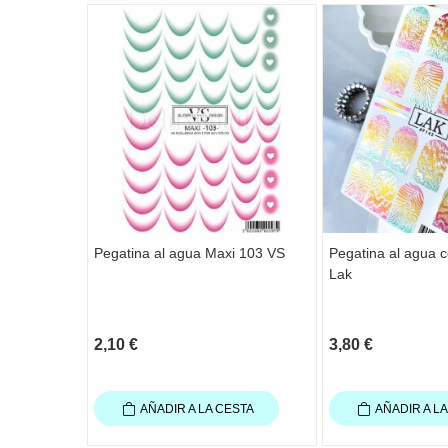
Pegatina al agua Maxi 103 VS
Pegatina al agua c
Lak
2,10 €
3,80 €
AÑADIR A LA CESTA
AÑADIR A L