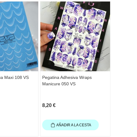
Agotado
ua Maxi 108 VS
Pegatina Adhesiva Wraps
Top sin peg
Manicure 050 VS
DE LA RO, 
8,20 €
17,45 €
AÑADIR A LA CESTA