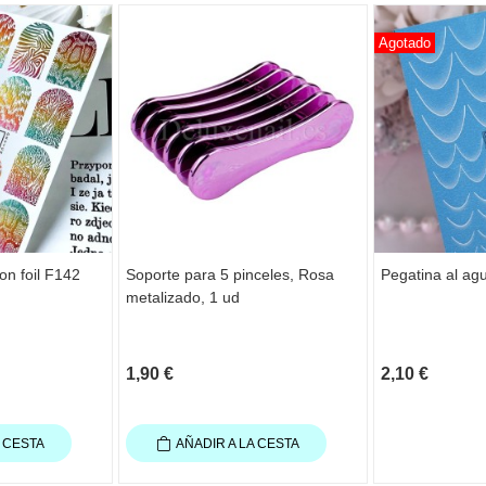
Agotado
on foil F142
Soporte para 5 pinceles, Rosa
Pegatina al ag
metalizado, 1 ud
1,90 €
2,10 €
A CESTA
AÑADIR A LA CESTA