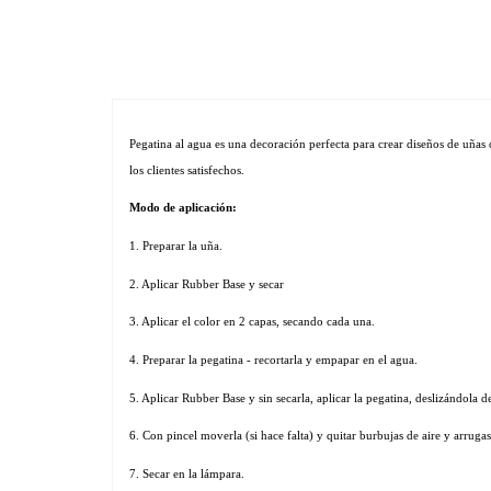
Pegatina al agua es una decoración perfecta para crear diseños de uñas 
los clientes satisfechos. 
Modo de aplicación:
1. Preparar la uña.
2. Aplicar Rubber Base y secar
3. Aplicar el color en 2 capas, secando cada una.
4. Preparar la pegatina - recortarla y empapar en el agua.
5. Aplicar Rubber Base y sin secarla, aplicar la pegatina, deslizándola de
6. Con pincel moverla (si hace falta) y quitar burbujas de aire y arrugas
7. Secar en la lámpara. 