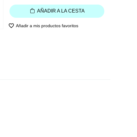
AÑADIR A LA CESTA
favorite_border
Añadir a mis productos favoritos