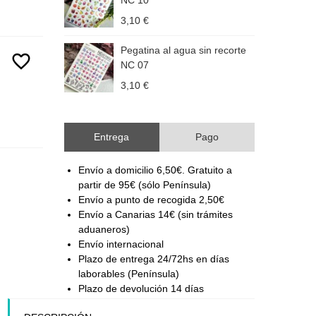
NC 10
3,10 €
3
Pegatina al agua sin recorte
P
favorite_border
NC 07
3,10 €
3
Entrega
Pago
Envío a domicilio 6,50€. Gratuito a
partir de 95€ (sólo Península)
Envío a punto de recogida 2,50€
Envío a Canarias 14€ (sin trámites
aduaneros)
Envío internacional
Plazo de entrega 24/72hs en días
laborables (Península)
Plazo de devolución 14 días