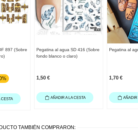
OF 897 (Sobre
Pegatina al agua SD 416 (Sobre
Pegatina al a
ro)
fondo blanco o claro)
1,50 €
1,70 €
40%
AÑADIR A LA CESTA
AÑADIR 
A CESTA
ODUCTO TAMBIÉN COMPRARON: