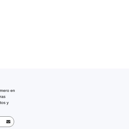
rimero en
tras
tos y