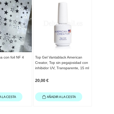
a con foil NF 4
Top Gel Vantablack American
Base Gel L
Creator, Top sin pegajosidad con
CREATOR, b
inhibidor UV, Transparente, 15 ml
15 ml
20,00 €
16,50 €
A LA CESTA
AÑADIR A LA CESTA
AÑAD