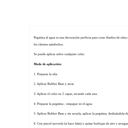
Pegatina al agua es una decoración perfecta para crear diseños de uñas 
los clientes satisfechos. 
Se puede aplicar sobre cualquier color.
Modo de aplicación:
1. Preparar la uña.
2. Aplicar Rubber Base y secar
3. Aplicar el color en 2 capas, secando cada una.
4. Preparar la pegatina - empapar en el agua.
5. Aplicar Rubber Base y sin secarla, aplicar la pegatina, deslizándola de
6. Con pincel moverla (si hace falta) y quitar burbujas de aire y arrugas