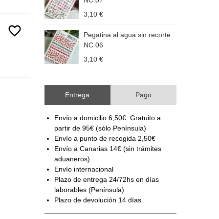
NC 07
3,10 €
3
favorite_border
Pegatina al agua sin recorte
P
NC 06
3,10 €
3
Entrega
Pago
Envío a domicilio 6,50€. Gratuito a
partir de 95€ (sólo Península)
Envío a punto de recogida 2,50€
Envío a Canarias 14€ (sin trámites
aduaneros)
Envío internacional
Plazo de entrega 24/72hs en días
laborables (Península)
Plazo de devolución 14 días