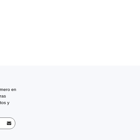
rimero en
tras
tos y