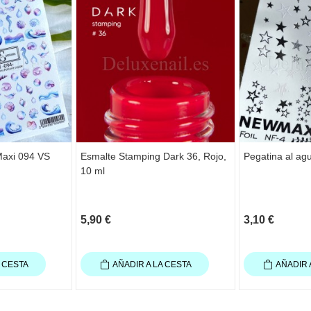
Maxi 094 VS
Esmalte Stamping Dark 36, Rojo,
Pegatina al agu
10 ml
5,90 €
3,10 €
A CESTA
AÑADIR A LA CESTA
AÑADIR 