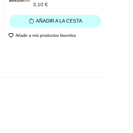
3,10 €
AÑADIR A LA CESTA
favorite_border
Añadir a mis productos favoritos