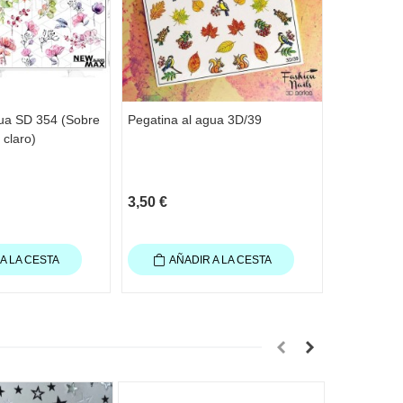
gua SD 354 (Sobre
Pegatina al agua 3D/39
Pegatina a
 claro)
fondo blan
3,50 €
1,50 €
A LA CESTA
AÑADIR A LA CESTA
AÑA