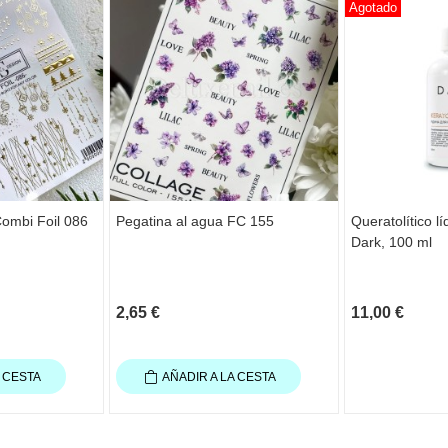
Agotado
Combi Foil 086
Pegatina al agua FC 155
Queratolítico lí
Dark, 100 ml
2,65 €
11,00 €
A CESTA
AÑADIR A LA CESTA