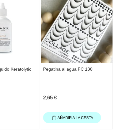
quido Keratolytic
Pegatina al agua FC 130
Pegatina a
2,65 €
2,65 €
AÑADIR A LA CESTA
AÑAD