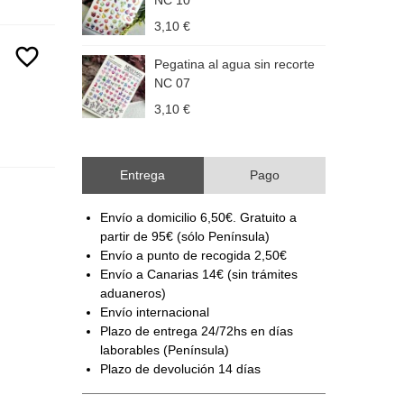
NC 10
3,10 €
3
favorite_border
Pegatina al agua sin recorte
P
NC 07
3,10 €
3
Entrega
Pago
Envío a domicilio 6,50€. Gratuito a
partir de 95€ (sólo Península)
Envío a punto de recogida 2,50€
Envío a Canarias 14€ (sin trámites
aduaneros)
Envío internacional
Plazo de entrega 24/72hs en días
laborables (Península)
Plazo de devolución 14 días