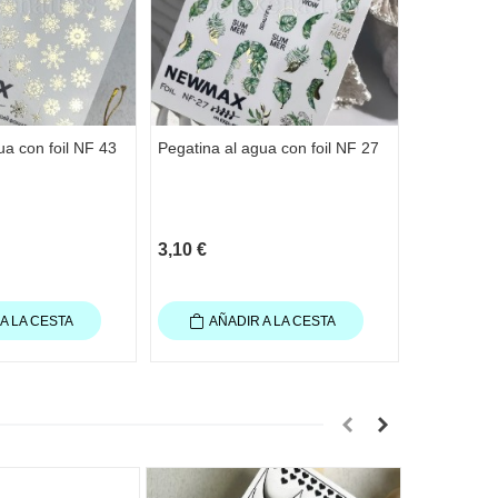
ua con foil NF 43
Pegatina al agua con foil NF 27
Pegatina a
3,10 €
1,70 €
A LA CESTA
AÑADIR A LA CESTA
AÑA