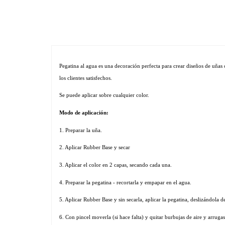
Pegatina al agua es una decoración perfecta para crear diseños de uñas 
los clientes satisfechos. 
Se puede aplicar sobre cualquier color.
Modo de aplicación:
1. Preparar la uña.
2. Aplicar Rubber Base y secar
3. Aplicar el color en 2 capas, secando cada una.
4. Preparar la pegatina - recortarla y empapar en el agua.
5. Aplicar Rubber Base y sin secarla, aplicar la pegatina, deslizándola de
6. Con pincel moverla (si hace falta) y quitar burbujas de aire y arrugas