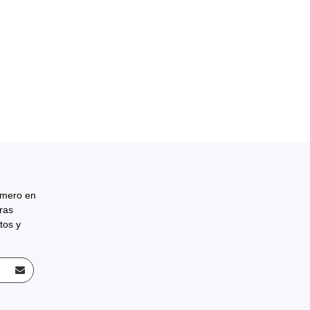
rimero en
tras
tos y