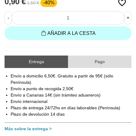
0,90 €
favorite_border
-40%
1,50 €
-
+
AÑADIR A LA CESTA
Entrega
Pago
Envío a domicilio 6,50€. Gratuito a partir de 95€ (sólo
Península)
Envío a punto de recogida 2,50€
Envío a Canarias 14€ (sin trámites aduaneros)
Envío internacional
Plazo de entrega 24/72hs en días laborables (Península)
Plazo de devolución 14 días
Más sobre la entrega