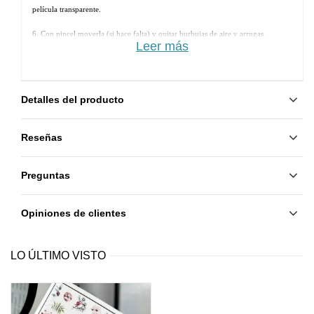
película transparente.
6. Con pincel moverla (si hace falta) y quitar burbujas de aire y arrugas.
Leer más
7. Secar en la lámpara. 
8. Aplicar otra capa de Rubber Base y secar.
Detalles del producto
9. Aplicar Rubber Top y secar.
Reseñas
Preguntas
Opiniones de clientes
LO ÚLTIMO VISTO