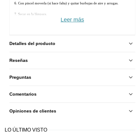
6. Con pincel moverla (si hace falta) y quitar burbujas de aire y arrugas.
7. Secar en la lámpara. 
Leer más
8. Aplicar otra capa de Rubber Base y secar.
9. Aplicar Rubber Top y secar.
Detalles del producto
Reseñas
Preguntas
Comentarios
Opiniones de clientes
LO ÚLTIMO VISTO