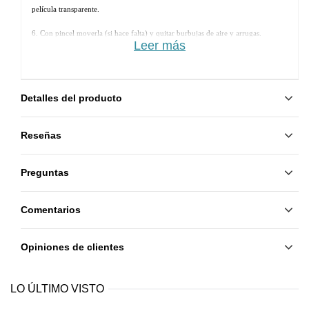
película transparente.
6. Con pincel moverla (si hace falta) y quitar burbujas de aire y arrugas.
Leer más
7. Secar en la lámpara. 
8. Aplicar otra capa de Rubber Base y secar.
Detalles del producto
9. Aplicar Rubber Top y secar.
Reseñas
Preguntas
Comentarios
Opiniones de clientes
LO ÚLTIMO VISTO