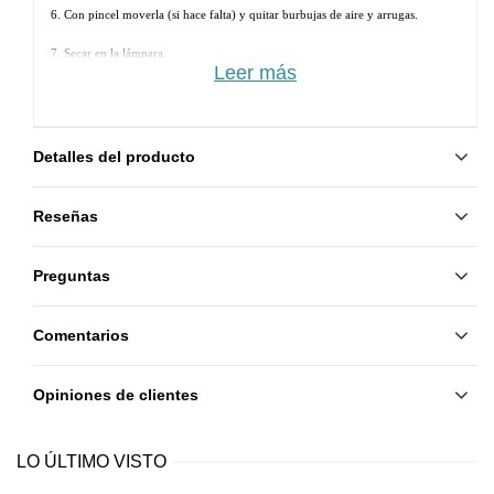
6. Con pincel moverla (si hace falta) y quitar burbujas de aire y arrugas.
7. Secar en la lámpara. 
Leer más
8. Aplicar otra capa de Rubber Base y secar.
9. Aplicar Rubber Top y secar.
Detalles del producto
Reseñas
Preguntas
Comentarios
Opiniones de clientes
LO ÚLTIMO VISTO