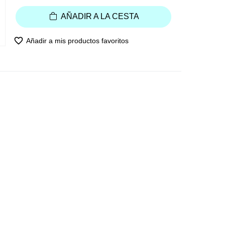
AÑADIR A LA CESTA
favorite_border
Añadir a mis productos favoritos