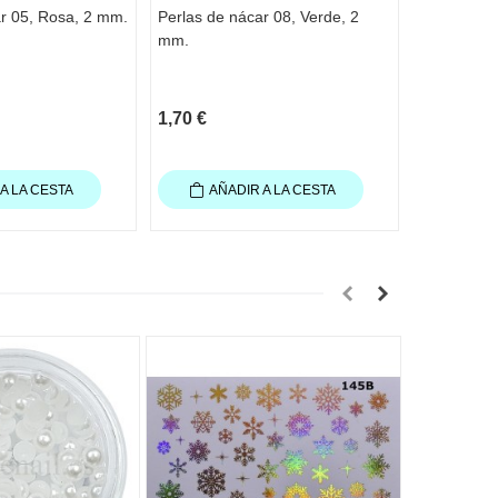
ar 05, Rosa, 2 mm.
Perlas de nácar 08, Verde, 2
Perlas de 
mm.
2 mm.
1,70 €
1,70 €
A LA CESTA
AÑADIR A LA CESTA
AÑA