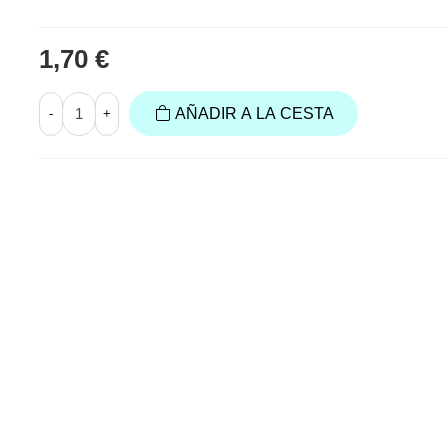
1,70 €
AÑADIR A LA CESTA
-
+