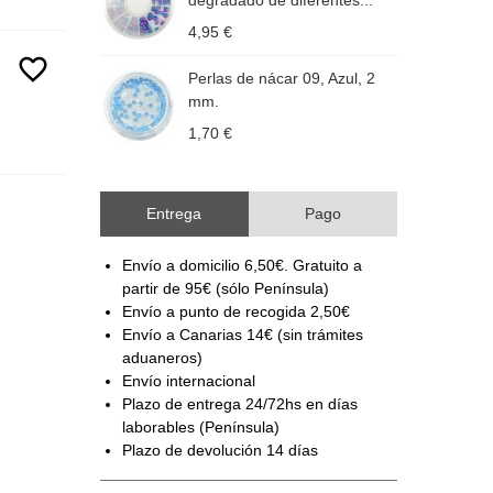
degradado de diferentes...
4,95 €
1
favorite_border
Perlas de nácar 09, Azul, 2
P
mm.
1,70 €
1
Entrega
Pago
Envío a domicilio 6,50€. Gratuito a
partir de 95€ (sólo Península)
Envío a punto de recogida 2,50€
Envío a Canarias 14€ (sin trámites
aduaneros)
Envío internacional
Plazo de entrega 24/72hs en días
laborables (Península)
Plazo de devolución 14 días