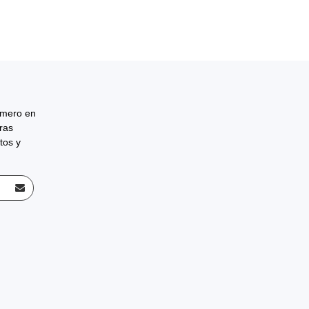
rimero en
tras
tos y