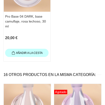
aproximadamente 1 minuto antes de usar 
una crema o aceite para cutículas
Hidrate las manos
Pro Base 04 DARK, base
Contenido
: 30 ml
camuflaje, rosa lechoso, 30
ml
20,00 €
AÑADIR A LA CESTA
16 OTROS PRODUCTOS EN LA MISMA CATEGORÍA:
Agotado