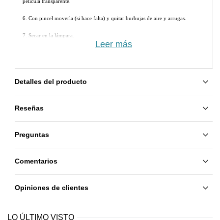
película transparente.
6. Con pincel moverla (si hace falta) y quitar burbujas de aire y arrugas.
7. Secar en la lámpara. 
Leer más
8. Aplicar otra capa de Rubber Base y secar.
9. Aplicar Rubber Top y secar.
Detalles del producto
Reseñas
Preguntas
Comentarios
Opiniones de clientes
LO ÚLTIMO VISTO