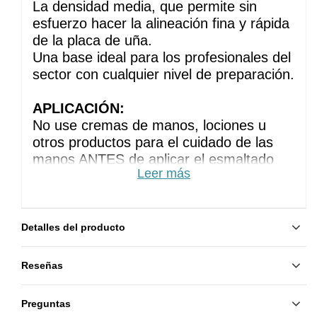
La densidad media, que permite sin 
esfuerzo hacer la alineación fina y rápida 
de la placa de uña. 
Una base ideal para los profesionales del 
sector con cualquier nivel de preparación.
APLICACIÓN:
No use cremas de manos, lociones u 
otros productos para el cuidado de las 
manos ANTES de aplicar el esmaltado 
Leer más
permanente
Haz la manicura habitual. Elimine el brillo 
de la placa de la uña puliéndola
Limpie y desengrase las uñas con un 
Detalles del producto
algodón sin pelusa empapado en 
desgrasador
Reseñas
Aplique un Primer para una mejor 
adhesión
Preguntas
Aplique la base: la primera en una capa 