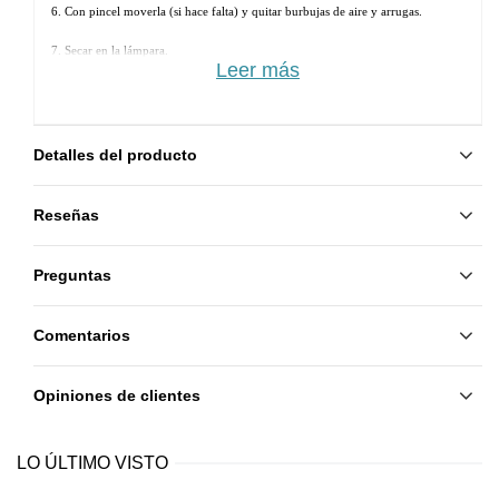
6. Con pincel moverla (si hace falta) y quitar burbujas de aire y arrugas.
7. Secar en la lámpara. 
Leer más
8. Aplicar otra capa de Rubber Base y secar.
9. Aplicar Rubber Top y secar.
Detalles del producto
Reseñas
Preguntas
Comentarios
Opiniones de clientes
LO ÚLTIMO VISTO