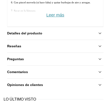
6. Con pincel moverla (si hace falta) y quitar burbujas de aire y arrugas.
7. Secar en la lámpara. 
Leer más
8. Aplicar otra capa de Rubber Base y secar.
9. Aplicar Rubber Top y secar.
Detalles del producto
Reseñas
Preguntas
Comentarios
Opiniones de clientes
LO ÚLTIMO VISTO