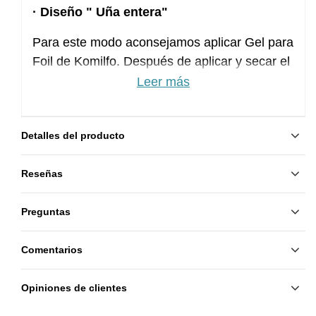
· Diseño " Uña entera"
Para este modo aconsejamos aplicar Gel para
Foil de Komilfo. Después de aplicar y secar el
color, limpiamos las capa de dispersión con el
Leer más
Cleancer. Después aplicamos
Gel Foil de
Komifo
y secamos 30 seg. en la lámpara.
Detalles del producto
Pegamos el foil en toda la superficie de la
uña. Suavemente limamos el borde libre de la
Reseñas
uña con el taco. Aplicamos el top con
pegajosidad y secamos en la lámpara.
Preguntas
Limpiamos con el Cleancer.
Consejo:
Para aumentar la duración de
Comentarios
cualquier diseño, mejor como la capa final
aplicar el top CON pegajosidad. En caso del
Opiniones de clientes
diseño voluminoso, mejor cubrirlo con la