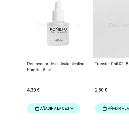
Removedor de cutícula alcalino
Transfer Foil 02, 
Komilfo, 8 ml
4,30 €
1,50 €
AÑADIR A LA CESTA
AÑADIR A L