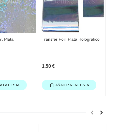
7, Plata
Transfer Foil, Plata Holográfico
Transfer F
Holográfic
1,50 €
1,55 €
A LA CESTA
AÑADIR A LA CESTA
AÑA