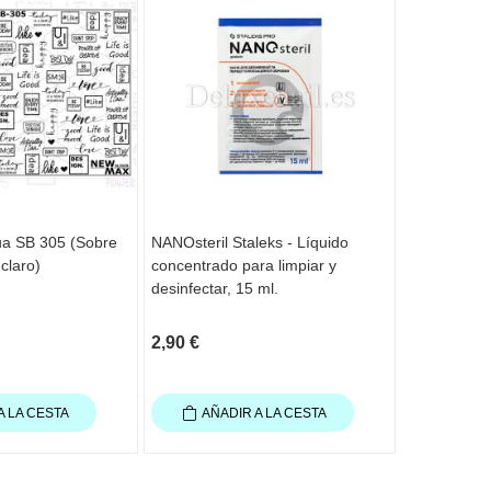
ua SB 305 (Sobre
NANOsteril Staleks - Líquido
Delantal cor
claro)
concentrado para limpiar y
protectora 
desinfectar, 15 ml.
Rosa
2,90 €
24,90 €
A LA CESTA
AÑADIR A LA CESTA
AÑAD