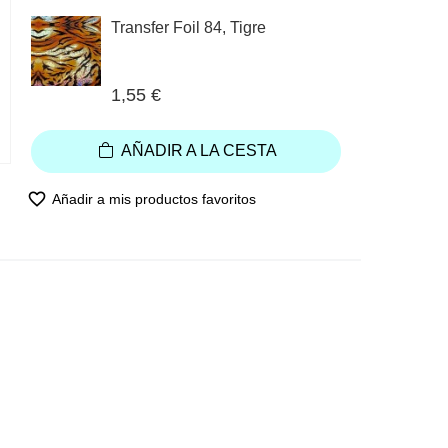
Transfer Foil 84, Tigre
1,55 €
AÑADIR A LA CESTA
favorite_border
Añadir a mis productos favoritos