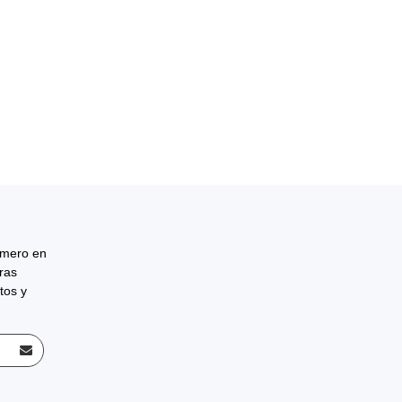
rimero en
tras
tos y