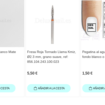
Blanco Mate
Fresa Roja Tornado Llama Kmiz,
Pegatina al ag
Ø2.3 mm, grano suave, ref:
fondo blanco o 
856.104.243.100.023
5,50 €
1,50 €
A CESTA
AÑADIR A LA CESTA
AÑADIR 