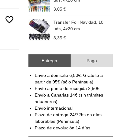
uds, 4x20 cm
H
3,05 €
1
favorite_border
Transfer Foil Navidad, 10
uds, 4x20 cm
3,35 €
Entrega
Pago
Envío a domicilio 6,50€. Gratuito a
partir de 95€ (sólo Península)
Envío a punto de recogida 2,50€
Envío a Canarias 14€ (sin trámites
aduaneros)
Envío internacional
Plazo de entrega 24/72hs en días
laborables (Península)
Plazo de devolución 14 días