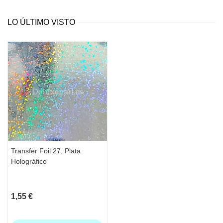
diseño voluminoso, mejor cubrirlo con la
Rubber Base. Y después con el Rubber Top
LO ÚLTIMO VISTO
con pegajosidad.
Transfer Foil 27, Plata
Holográfico
1,55 €