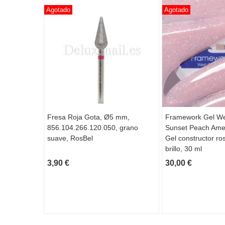
Agotado
Agotado
Fresa Roja Gota, Ø5 mm,
Framework Gel We
856.104.266.120.050, grano
Sunset Peach Amer
suave, RosBel
Gel constructor ro
brillo, 30 ml
3,90 €
30,00 €