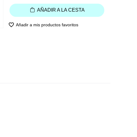
AÑADIR A LA CESTA
favorite_border
Añadir a mis productos favoritos