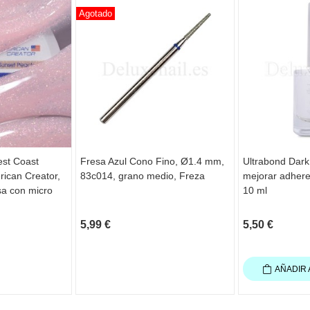
Agotado
st Coast
Fresa Azul Cono Fino, Ø1.4 mm,
Ultrabond Dark
ican Creator,
83c014, grano medio, Freza
mejorar adhere
sa con micro
10 ml
5,99 €
5,50 €
AÑADIR 