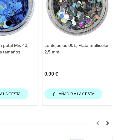
n potal Mix 40,
Lentejuelas 001, Plata multicolor,
Lentejuela
es tamaños
2,5 mm.
multicolor,
0,90 €
0,90 €
A LA CESTA
AÑADIR A LA CESTA
AÑA