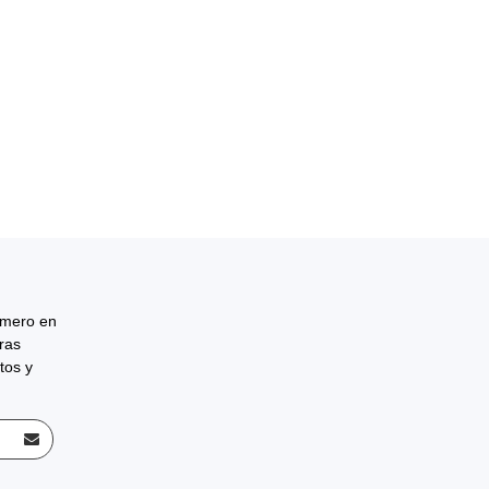
rimero en
tras
tos y