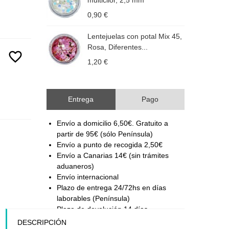
multicilor, 2,5 mm
M
0,90 €
1
Lentejuelas con potal Mix 45,
L
Rosa, Diferentes...
A
favorite_border
1,20 €
1
Entrega
Pago
Envío a domicilio 6,50€. Gratuito a
partir de 95€ (sólo Península)
Envío a punto de recogida 2,50€
Envío a Canarias 14€ (sin trámites
aduaneros)
Envío internacional
Plazo de entrega 24/72hs en días
laborables (Península)
Plazo de devolución 14 días
DESCRIPCIÓN