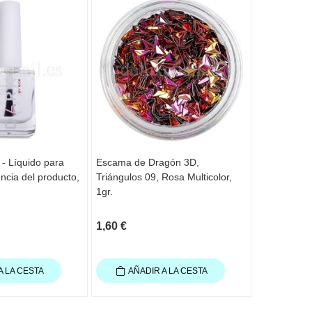
 - Líquido para
Escama de Dragón 3D,
Lentejuelas
ncia del producto,
Triángulos 09, Rosa Multicolor,
1gr.
1,60 €
0,90 €
A LA CESTA
AÑADIR A LA CESTA
AÑAD