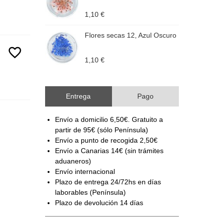
1,10 €
1
Flores secas 12, Azul Oscuro
F
favorite_border
1,10 €
1
Entrega
Pago
Envío a domicilio 6,50€. Gratuito a
partir de 95€ (sólo Península)
Envío a punto de recogida 2,50€
Envío a Canarias 14€ (sin trámites
aduaneros)
Envío internacional
Plazo de entrega 24/72hs en días
laborables (Península)
Plazo de devolución 14 días