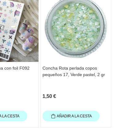
a con foil F092
Concha Rota perlada copos
Confeti Nai
pequeños 17, Verde pastel, 2 gr
1,50 €
1,50 €
A LA CESTA
AÑADIR A LA CESTA
AÑAD