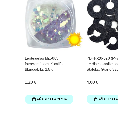
Lentejuelas Mix-009
PDFR-20-320 (M-
fotocromáticas Komilfo,
de discos-anillos 
Blanco/Lila, 2,5 g
Staleks, Grano 32
1,20 €
4,00 €
AÑADIR A LA CESTA
AÑADIR A L