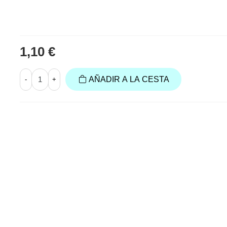
1,10 €
AÑADIR A LA CESTA
-
+