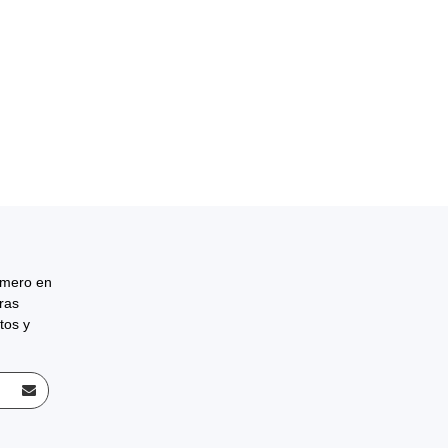
rimero en
tras
tos y