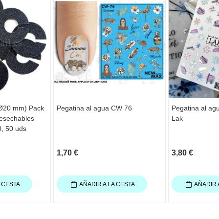
Ø20 mm) Pack
Pegatina al agua CW 76
Pegatina al agu
desechables
Lak
0, 50 uds
1,70 €
3,80 €
A CESTA
AÑADIR A LA CESTA
AÑADIR 