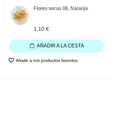
Flores secas 06, Naranja
1,10 €
AÑADIR A LA CESTA
favorite_border
Añadir a mis productos favoritos