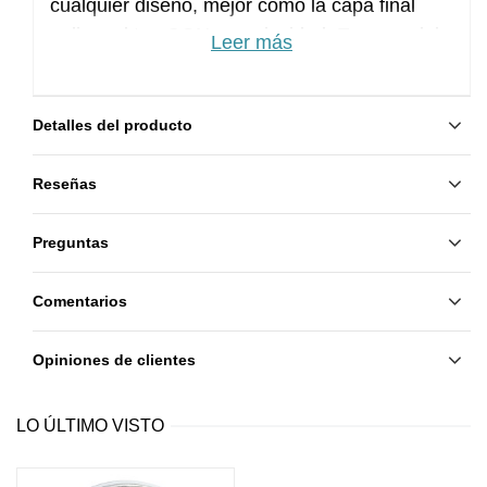
cualquier diseño, mejor como la capa final
aplicar el top CON pegajosidad. En caso del
Leer más
diseño voluminoso, mejor cubrirlo con la
Rubber Base. Y después con el Rubber Top
con pegajosidad.
Detalles del producto
Reseñas
Preguntas
Comentarios
Opiniones de clientes
LO ÚLTIMO VISTO