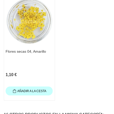
Flores secas 04, Amarillo
1,10 €
AÑADIR A LA CESTA