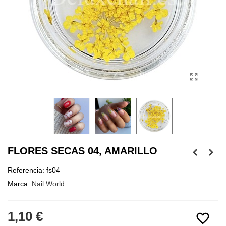
FLORES SECAS 04, AMARILLO
Referencia:
fs04
Marca:
Nail World
1,10 €
favorite_border