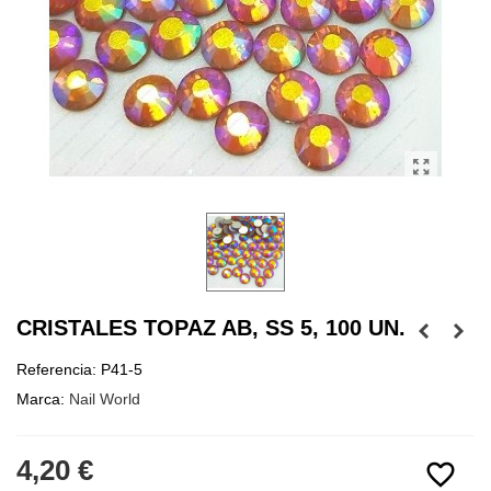
CRISTALES TOPAZ AB, SS 5, 100 UN.
Referencia:
P41-5
Marca:
Nail World
4,20 €
favorite_border