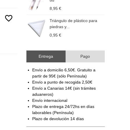
ud
1
8,95 €
3
favorite_border
Triángulo de plástico para
C
piedras y...
1
0,95 €
4
Entrega
Pago
Envío a domicilio 6,50€. Gratuito a
partir de 95€ (sólo Península)
Envío a punto de recogida 2,50€
Envío a Canarias 14€ (sin trámites
aduaneros)
Envío internacional
Plazo de entrega 24/72hs en días
laborables (Península)
Plazo de devolución 14 días