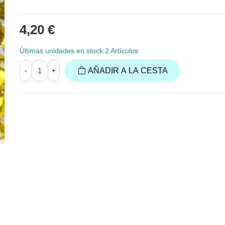
4,20 €
Últimas unidades en stock
2 Artículos
AÑADIR A LA CESTA
-
+