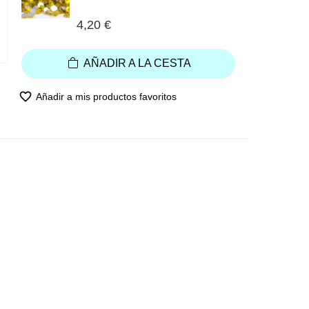
4,20 €
AÑADIR A LA CESTA
favorite_border
Añadir a mis productos favoritos