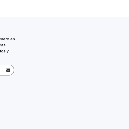
rimero en
tras
tos y