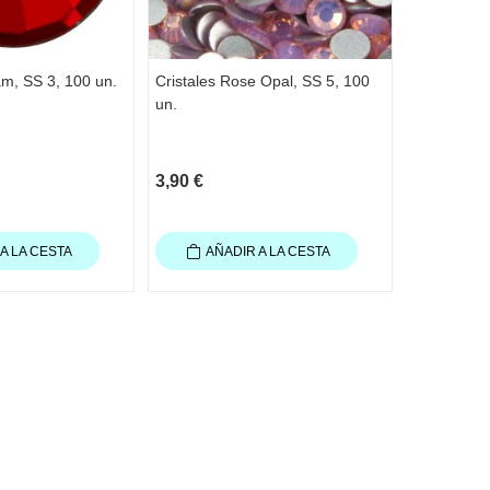
iam, SS 3, 100 un.
Cristales Rose Opal, SS 5, 100
Cristales 
un.
6, 100 un.
3,90 €
4,20 €
A LA CESTA
AÑADIR A LA CESTA
AÑA