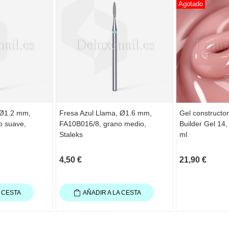
Agotado
 Ø1.2 mm,
Fresa Azul Llama, Ø1.6 mm,
Gel constructo
o suave,
FA10B016/8, grano medio,
Builder Gel 14,
Staleks
ml
4,50 €
21,90 €
A CESTA
AÑADIR A LA CESTA