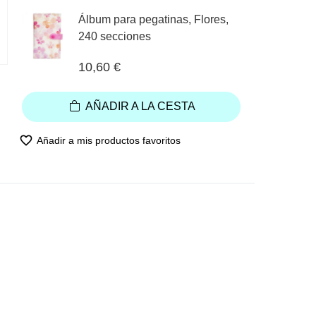
Álbum para pegatinas, Flores,
240 secciones
10,60 €
AÑADIR A LA CESTA
favorite_border
Añadir a mis productos favoritos