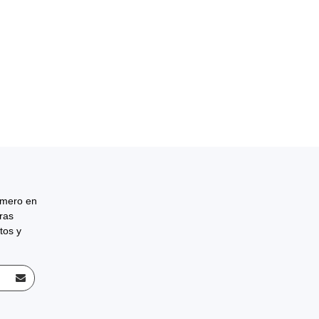
rimero en
tras
tos y