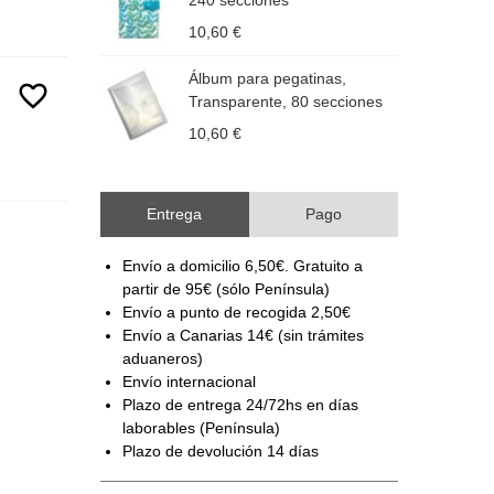
240 secciones
U
10,60 €
1
Álbum para pegatinas,
Á
favorite_border
Transparente, 80 secciones
F
10,60 €
1
Entrega
Pago
Envío a domicilio 6,50€. Gratuito a
partir de 95€ (sólo Península)
Envío a punto de recogida 2,50€
Envío a Canarias 14€ (sin trámites
aduaneros)
Envío internacional
Plazo de entrega 24/72hs en días
laborables (Península)
Plazo de devolución 14 días