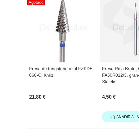
Agotado
Fresa de tungsteno azul FZKDE
Fresa Roja Brote,
060-C, Kmiz
FA50R012/3, gran
Staleks
21,80 €
4,50 €
AÑADIR A L