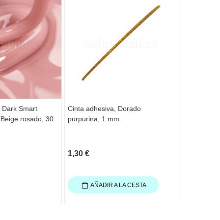
r Dark Smart
Cinta adhesiva, Dorado
Pegatina a
 Beige rosado, 30
purpurina, 1 mm.
1,30 €
2,65 €
AÑADIR A LA CESTA
AÑAD