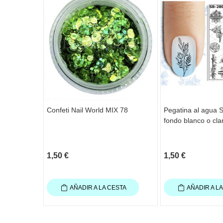
Confeti Nail World MIX 78
Pegatina al agua 
fondo blanco o cla
1,50 €
1,50 €
AÑADIR A LA CESTA
AÑADIR A L