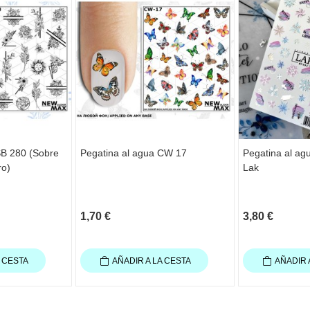
SB 280 (Sobre
Pegatina al agua CW 17
Pegatina al agu
ro)
Lak
1,70 €
3,80 €
A CESTA
AÑADIR A LA CESTA
AÑADIR 