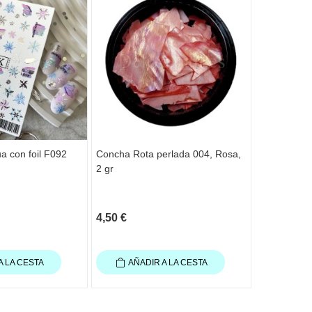
a con foil F092
Concha Rota perlada 004, Rosa,
Tachuelas 
2 gr
Pequeños, 
4,50 €
0,90 €
A LA CESTA
AÑADIR A LA CESTA
AÑAD