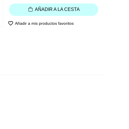
AÑADIR A LA CESTA
favorite_border
Añadir a mis productos favoritos