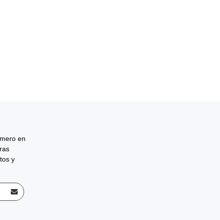
rimero en
tras
tos y