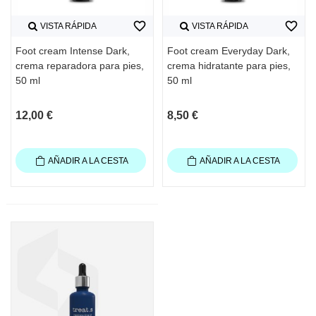
favorite_border
favorite_border
VISTA RÁPIDA
VISTA RÁPIDA
Foot cream Intense Dark,
Foot cream Everyday Dark,
crema reparadora para pies,
crema hidratante para pies,
50 ml
50 ml
12,00 €
8,50 €
AÑADIR A LA CESTA
AÑADIR A LA CESTA