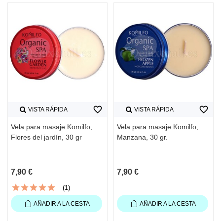
favorite_border
favorite_border
VISTA RÁPIDA
VISTA RÁPIDA
Vela para masaje Komilfo,
Vela para masaje Komilfo,
Flores del jardín, 30 gr
Manzana, 30 gr.
7,90 €
7,90 €
(1)
AÑADIR A LA CESTA
AÑADIR A LA CESTA