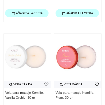
AÑADIR A LA CESTA
AÑADIR A LA CESTA
favorite_border
favorite_border
VISTA RÁPIDA
VISTA RÁPIDA
Vela para masaje Komilfo,
Vela para masaje Komilfo,
Vanilla Orchid, 30 gr
Plum, 30 gr