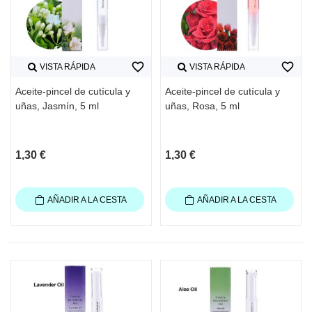
favorite_border
favorite_border
VISTA RÁPIDA
VISTA RÁPIDA
Aceite-pincel de cutícula y
Aceite-pincel de cutícula y
uñas, Jasmín, 5 ml
uñas, Rosa, 5 ml
1,30 €
1,30 €
AÑADIR A LA CESTA
AÑADIR A LA CESTA