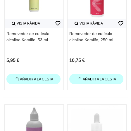
favorite_border
favorite_border
VISTA RÁPIDA
VISTA RÁPIDA
Removedor de cutícula
Removedor de cutícula
alcalino Komilfo, 53 ml
alcalino Komilfo, 250 ml
5,95 €
10,75 €
AÑADIR A LA CESTA
AÑADIR A LA CESTA