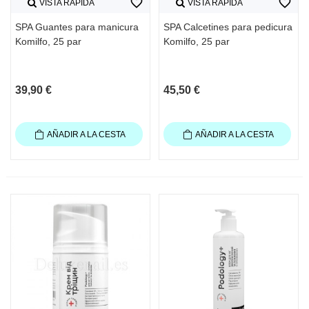
favorite_border
favorite_border
VISTA RÁPIDA
VISTA RÁPIDA
SPA Guantes para manicura
SPA Calcetines para pedicura
Komilfo, 25 par
Komilfo, 25 par
39,90 €
45,50 €
AÑADIR A LA CESTA
AÑADIR A LA CESTA