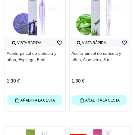
favorite_border
favorite_border
VISTA RÁPIDA
VISTA RÁPIDA
Aceite-pincel de cutícula y
Aceite-pincel de cutícula y
uñas, Espliego, 5 ml
uñas, Aloe vera, 5 ml
1,30 €
1,30 €
AÑADIR A LA CESTA
AÑADIR A LA CESTA