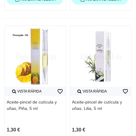
favorite_border
favorite_border
VISTA RÁPIDA
VISTA RÁPIDA
Aceite-pincel de cutícula y
Aceite-pincel de cutícula y
uñas, Piña, 5 ml
uñas, Lilia, 5 ml
1,30 €
1,30 €