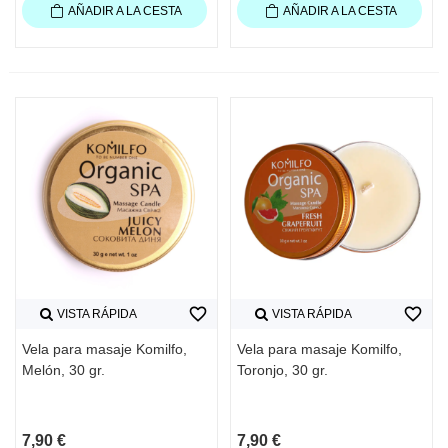
AÑADIR A LA CESTA
AÑADIR A LA CESTA
favorite_border
favorite_border
VISTA RÁPIDA
VISTA RÁPIDA
Vela para masaje Komilfo,
Vela para masaje Komilfo,
Melón, 30 gr.
Toronjo, 30 gr.
7,90 €
7,90 €