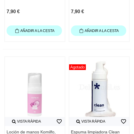
7,90 €
7,90 €
AÑADIR A LA CESTA
AÑADIR A LA CESTA
Agotado
favorite_border
favorite_border
VISTA RÁPIDA
VISTA RÁPIDA
Loción de manos Komilfo,
Espuma limpiadora Clean