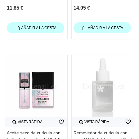
11,85 €
14,05 €
AÑADIR A LA CESTA
AÑADIR A LA CESTA
favorite_border
favorite_border
VISTA RÁPIDA
VISTA RÁPIDA
Aceite seco de cutícula con
Removedor de cutícula con