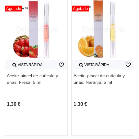
Agotado
Agotado
favorite_border
favorite_border
VISTA RÁPIDA
VISTA RÁPIDA
Aceite-pincel de cutícula y
Aceite-pincel de cutícula y
uñas, Fresa, 5 ml
uñas, Naranja, 5 ml
1,30 €
1,30 €