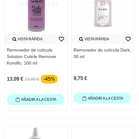
favorite_border
favorite_border
VISTA RÁPIDA
VISTA RÁPIDA
Removedor de cutícula
Removedor de cutícula Dark,
Solution Cuticle Remover
30 ml
Komilfo, 100 ml
9,75 €
13,09 €
-45%
23,80 €
AÑADIR A LA CESTA
AÑADIR A LA CESTA