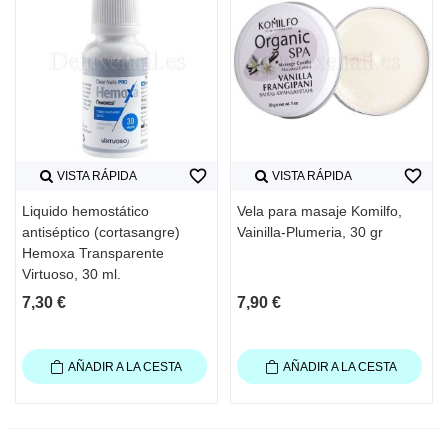
favorite_border
favorite_border
VISTA RÁPIDA
VISTA RÁPIDA
Liquido hemostático
Vela para masaje Komilfo,
antiséptico (cortasangre)
Vainilla-Plumeria, 30 gr
Hemoxa Transparente
Virtuoso, 30 ml.
7,30 €
7,90 €
AÑADIR A LA CESTA
AÑADIR A LA CESTA