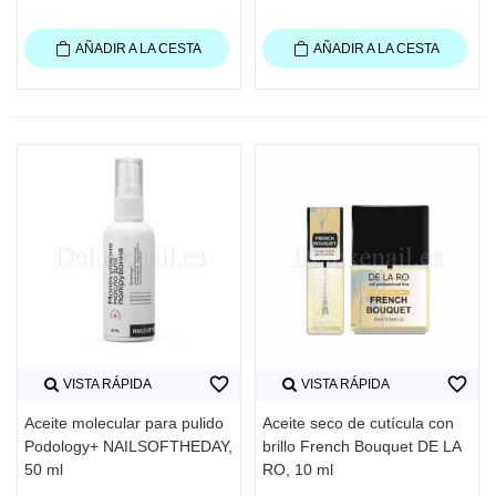
AÑADIR A LA CESTA
AÑADIR A LA CESTA
favorite_border
favorite_border
VISTA RÁPIDA
VISTA RÁPIDA
Aceite molecular para pulido
Aceite seco de cutícula con
Podology+ NAILSOFTHEDAY,
brillo French Bouquet DE LA
50 ml
RO, 10 ml