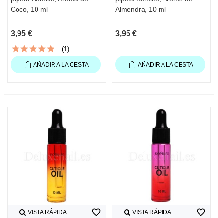
Coco, 10 ml
Almendra, 10 ml
3,95 €
3,95 €
(1)
AÑADIR A LA CESTA
AÑADIR A LA CESTA
favorite_border
favorite_border
VISTA RÁPIDA
VISTA RÁPIDA