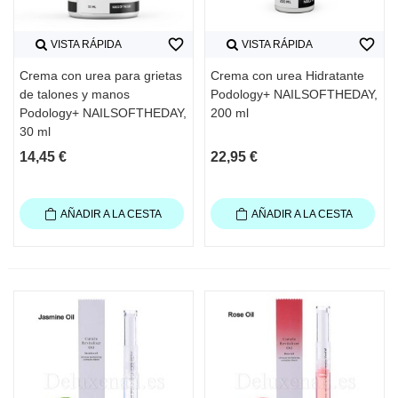
favorite_border
favorite_border
VISTA RÁPIDA
VISTA RÁPIDA
Crema con urea para grietas
Crema con urea Hidratante
de talones y manos
Podology+ NAILSOFTHEDAY,
Podology+ NAILSOFTHEDAY,
200 ml
30 ml
14,45 €
22,95 €
AÑADIR A LA CESTA
AÑADIR A LA CESTA