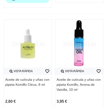
favorite_border
favorite_border
VISTA RÁPIDA
VISTA RÁPIDA
Aceite de cutícula y uñas con
Aceite de cutícula y uñas con
pipeta Komilfo Citrus, 8 ml
pipeta Komilfo, Aroma de
Vainilla, 10 ml
2,60 €
3,95 €