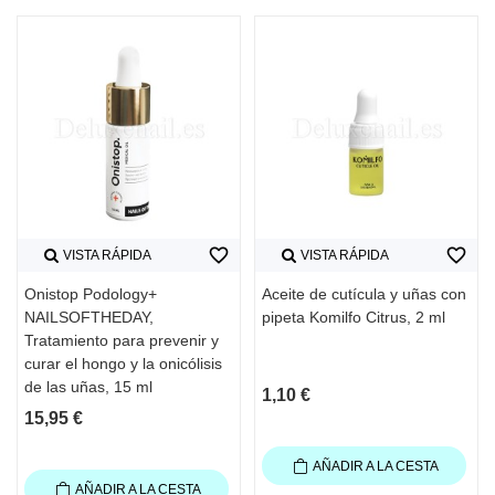
favorite_border
favorite_border
VISTA RÁPIDA
VISTA RÁPIDA
Onistop Podology+
Aceite de cutícula y uñas con
NAILSOFTHEDAY,
pipeta Komilfo Citrus, 2 ml
Tratamiento para prevenir y
curar el hongo y la onicólisis
de las uñas, 15 ml
1,10 €
15,95 €
AÑADIR A LA CESTA
AÑADIR A LA CESTA