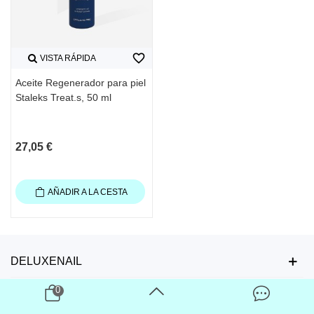
favorite_border
VISTA RÁPIDA
Aceite Regenerador para piel
Staleks Treat.s, 50 ml
27,05 €
AÑADIR A LA CESTA
DELUXENAIL
0
ÚNETE AHORA