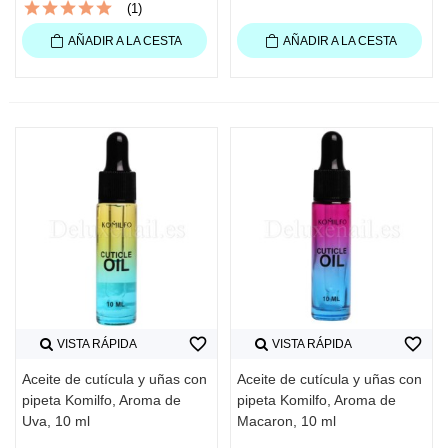
(1)
AÑADIR A LA CESTA
AÑADIR A LA CESTA
favorite_border
favorite_border
VISTA RÁPIDA
VISTA RÁPIDA
Aceite de cutícula y uñas con
Aceite de cutícula y uñas con
pipeta Komilfo, Aroma de
pipeta Komilfo, Aroma de
Uva, 10 ml
Macaron, 10 ml