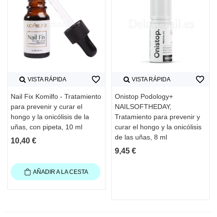
favorite_border
favorite_border
VISTA RÁPIDA
VISTA RÁPIDA
Nail Fix Komilfo - Tratamiento
Onistop Podology+
para prevenir y curar el
NAILSOFTHEDAY,
hongo y la onicólisis de la
Tratamiento para prevenir y
uñas, con pipeta, 10 ml
curar el hongo y la onicólisis
de las uñas, 8 ml
10,40 €
9,45 €
AÑADIR A LA CESTA