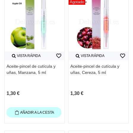
Agotado
favorite_border
favorite_border
VISTA RÁPIDA
VISTA RÁPIDA
Aceite-pincel de cutícula y
Aceite-pincel de cutícula y
uñas, Manzana, 5 ml
uñas, Cereza, 5 ml
1,30 €
1,30 €
AÑADIR A LA CESTA