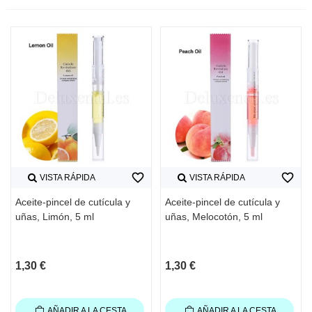
favorite_border
favorite_border
VISTA RÁPIDA
VISTA RÁPIDA
Aceite-pincel de cutícula y
Aceite-pincel de cutícula y
uñas, Limón, 5 ml
uñas, Melocotón, 5 ml
1,30 €
1,30 €
AÑADIR A LA CESTA
AÑADIR A LA CESTA