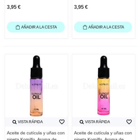
3,95 €
3,95 €
AÑADIR A LA CESTA
AÑADIR A LA CESTA
favorite_border
favorite_border
VISTA RÁPIDA
VISTA RÁPIDA
Aceite de cutícula y uñas con
Aceite de cutícula y uñas con
pipeta Komilfo, Aroma de
pipeta Komilfo, Aroma de