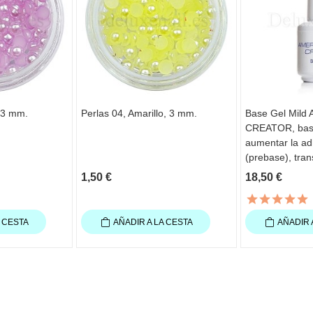
, 3 mm.
Perlas 04, Amarillo, 3 mm.
Base Gel Mild
CREATOR, base
aumentar la ad
(prebase), tran
1,50 €
18,50 €
A CESTA
AÑADIR A LA CESTA
AÑADIR 