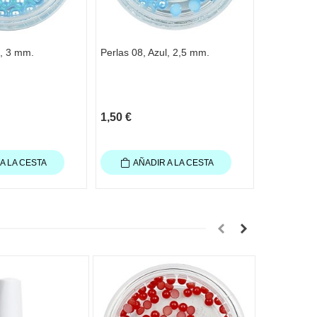
l, 3 mm.
Perlas 08, Azul, 2,5 mm.
Perlas de 
2 mm.
1,50 €
1,70 €
A LA CESTA
AÑADIR A LA CESTA
AÑA
Agotado