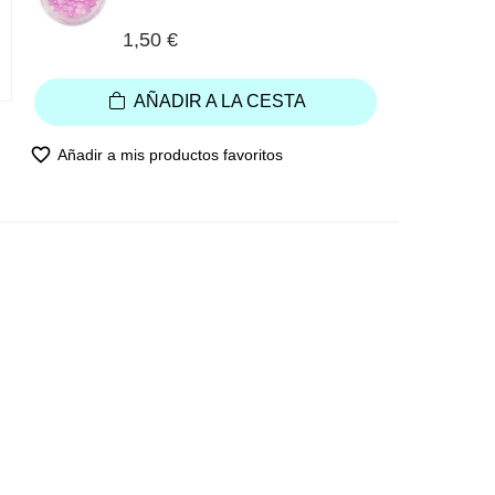
1,50 €
AÑADIR A LA CESTA
favorite_border
Añadir a mis productos favoritos