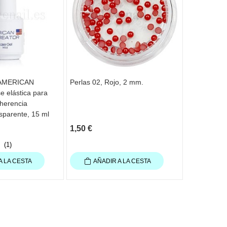
 AMERICAN
Perlas 02, Rojo, 2 mm.
Espuma lim
 elástica para
Foam NAIL
herencia
sparente, 15 ml
1,50 €
15,55 €
(1)
A LA CESTA
AÑADIR A LA CESTA