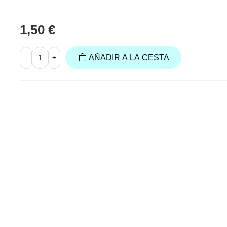
1,50 €
AÑADIR A LA CESTA
-
+