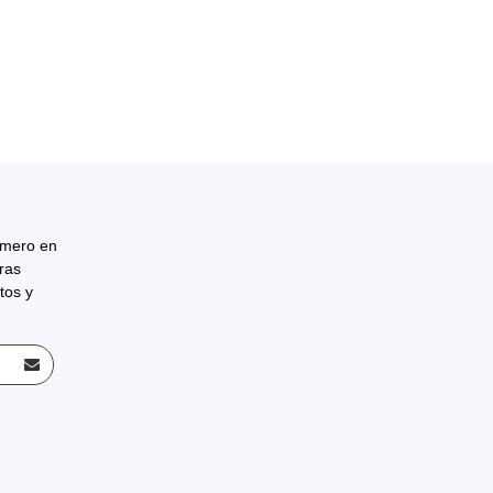
rimero en
tras
tos y