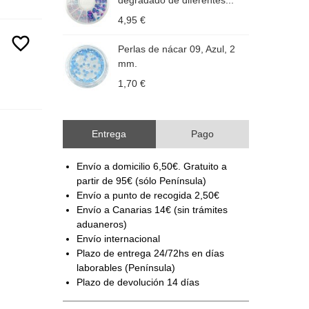
degradado de diferentes...
4,95 €
1
favorite_border
Perlas de nácar 09, Azul, 2
P
mm.
1,70 €
1
Entrega
Pago
Envío a domicilio 6,50€. Gratuito a
partir de 95€ (sólo Península)
Envío a punto de recogida 2,50€
Envío a Canarias 14€ (sin trámites
aduaneros)
Envío internacional
Plazo de entrega 24/72hs en días
laborables (Península)
Plazo de devolución 14 días