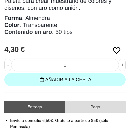
Paleta para crear muestrario de colores y
diseños, con aro como unión.
Forma
: Almendra
Color
: Transparente
Contenido en aro
: 50 tips
4,30 €
favorite_border
-
+
AÑADIR A LA CESTA
Entrega
Pago
Envío a domicilio 6,50€. Gratuito a partir de 95€ (sólo
Península)