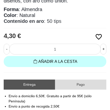
diseños, con aro como unión.
Forma
: Almendra
Color
: Natural
Contenido en aro
: 50 tips
4,30 €
favorite_border
-
+
AÑADIR A LA CESTA
Entrega
Pago
Envío a domicilio 6,50€. Gratuito a partir de 95€ (sólo
Península)
Envío a punto de recogida 2,50€